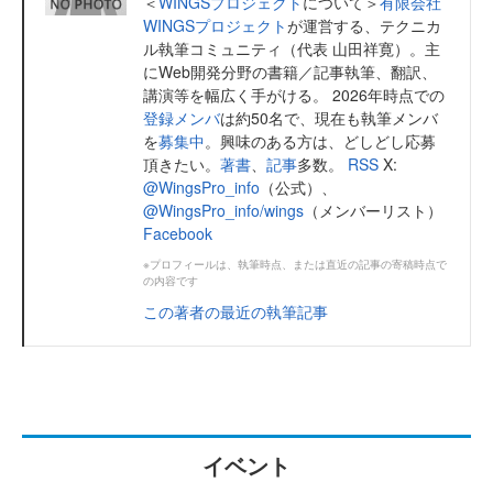
＜
WINGSプロジェクト
について＞
有限会社
WINGSプロジェクト
が運営する、テクニカ
ル執筆コミュニティ（代表 山田祥寛）。主
にWeb開発分野の書籍／記事執筆、翻訳、
講演等を幅広く手がける。 2026年時点での
登録メンバ
は約50名で、現在も執筆メンバ
を
募集中
。興味のある方は、どしどし応募
頂きたい。
著書
、
記事
多数。
RSS
X:
@WingsPro_info
（公式）、
@WingsPro_info/wings
（メンバーリスト）
Facebook
※プロフィールは、執筆時点、または直近の記事の寄稿時点で
の内容です
この著者の最近の執筆記事
イベント