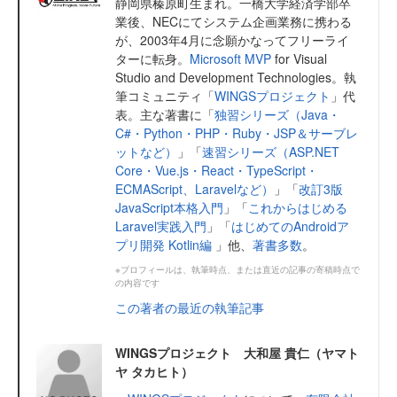
静岡県榛原町生まれ。一橋大学経済学部卒
業後、NECにてシステム企画業務に携わる
が、2003年4月に念願かなってフリーライ
ターに転身。
Microsoft MVP
for Visual
Studio and Development Technologies。執
筆コミュニティ「
WINGSプロジェクト
」代
表。主な著書に「
独習シリーズ（Java・
C#・Python・PHP・Ruby・JSP＆サーブレ
ットなど）
」「
速習シリーズ（ASP.NET
Core・Vue.js・React・TypeScript・
ECMAScript、Laravelなど）
」「
改訂3版
JavaScript本格入門
」「
これからはじめる
Laravel実践入門
」「
はじめてのAndroidア
プリ開発 Kotlin編
」他、
著書多数
。
※プロフィールは、執筆時点、または直近の記事の寄稿時点で
の内容です
この著者の最近の執筆記事
WINGSプロジェクト 大和屋 貴仁（ヤマト
ヤ タカヒト）