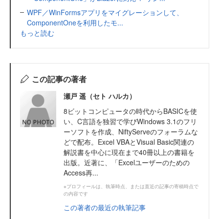
WPF／WinFormsアプリをマイグレーションして、
ComponentOneを利用したモ...
もっと読む
この記事の著者
瀬戸 遥（セト ハルカ）
8ビットコンピュータの時代からBASICを使
い、C言語を独習で学びWindows 3.1のフリ
ーソフトを作成、NiftyServeのフォーラムな
どで配布。Excel VBAとVisual Basic関連の
解説書を中心に現在まで40冊以上の書籍を
出版。近著に、「Excelユーザーのための
Access再...
※プロフィールは、執筆時点、または直近の記事の寄稿時点で
の内容です
この著者の最近の執筆記事