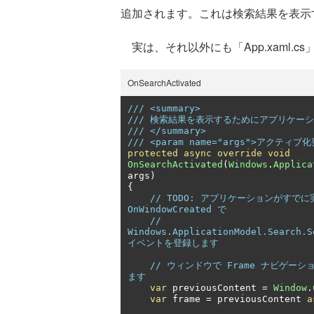
追加されます。これは検索結果を表示
実は、それ以外にも「App.xaml.
OnSearchActivated
/// <summary>
/// 検索結果を表示するためにアプリケー
/// </summary>
/// <param name="args">アクテ
protected
async
override
void
OnSearchActivated
(
Windows
.
Applica
args
)
{
// TODO: アプリケーションがす
OnWindowCreated で
// 
Windows.ApplicationModel.Search.S
イベントを登録します
// ウィンドウで Frame ナビゲー
ます
var
 previousContent 
=
Window
.
var
 frame 
=
 previousContent 
a