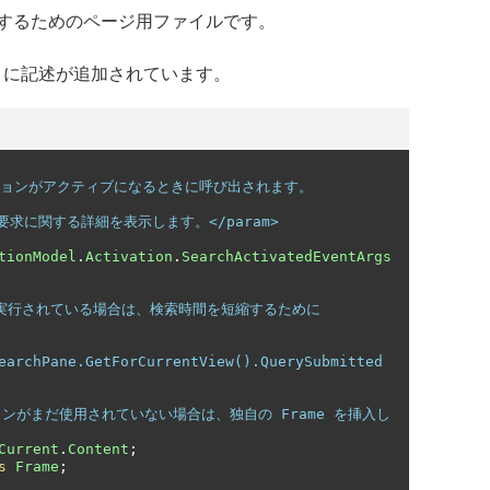
するためのページ用ファイルです。
cs」に記述が追加されています。
ションがアクティブになるときに呼び出されます。
ィブ化要求に関する詳細を表示します。</param>
tionModel
.
Activation
.
SearchActivatedEventArgs
でに実行されている場合は、検索時間を短縮するために 
earchPane.GetForCurrentView().QuerySubmitted 
ションがまだ使用されていない場合は、独自の Frame を挿入し
Current
.
Content
;
s
Frame
;