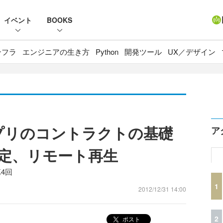
イベント
BOOKS
ンフラ
エンジニアの生き方
Python
開発ツール
UX／デザイン
アプリのコントラクトの基礎
ア
定、リモート再生
第4回
1
2012/12/31 14:00
2
ポスト