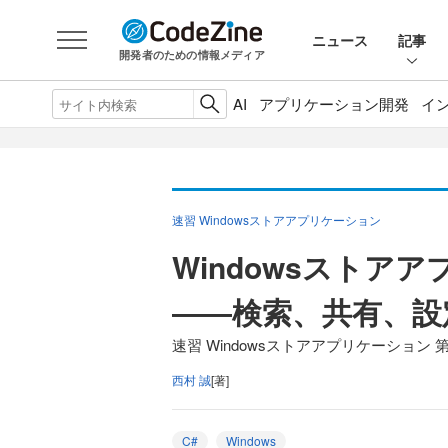
ニュース
記事
開発者のための情報メディア
AI
アプリケーション開発
イ
速習 Windowsストアアプリケーション
Windowsストア
――検索、共有、設
速習 Windowsストアアプリケーション 
西村 誠
[著]
C#
Windows