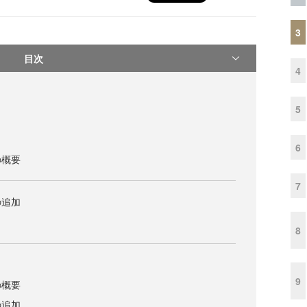
3
目次
4
5
6
の概要
7
の追加
8
9
の概要
の追加