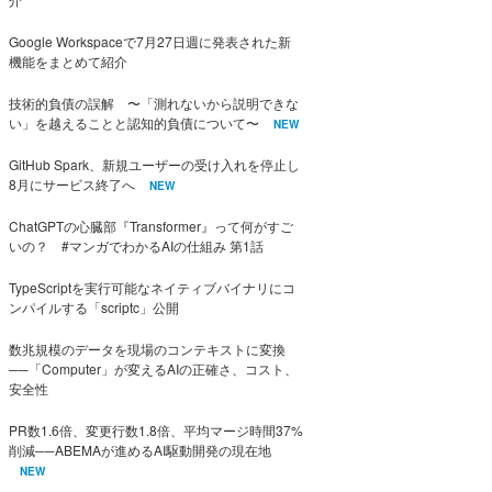
Google Workspaceで7月27日週に発表された新
機能をまとめて紹介
技術的負債の誤解 〜「測れないから説明できな
い」を越えることと認知的負債について〜
NEW
GitHub Spark、新規ユーザーの受け入れを停止し
8月にサービス終了へ
NEW
ChatGPTの心臓部『Transformer』って何がすご
いの？ #マンガでわかるAIの仕組み 第1話
TypeScriptを実行可能なネイティブバイナリにコ
ンパイルする「scriptc」公開
数兆規模のデータを現場のコンテキストに変換
──「Computer」が変えるAIの正確さ、コスト、
安全性
PR数1.6倍、変更行数1.8倍、平均マージ時間37%
削減──ABEMAが進めるAI駆動開発の現在地
NEW