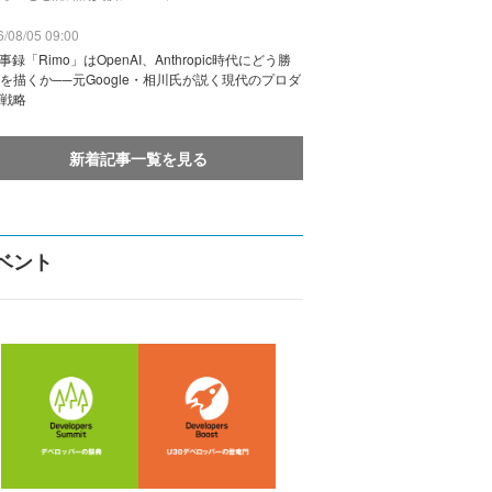
/08/05 09:00
議事録「Rimo」はOpenAI、Anthropic時代にどう勝
を描くか──元Google・相川氏が説く現代のプロダ
戦略
新着記事一覧を見る
ベント