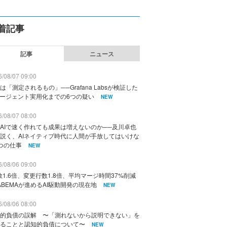
着記事
記事
ニュース
/08/07 09:00
は「測定されるもの」──Grafana Labsが検証した
エージェント実用化までの6つの疑い
NEW
/08/07 08:00
AIで速く作れても成果は増えないのか──及川卓也
説く、AIネイティブ時代に人間が手放してはいけな
つの仕事
NEW
/08/06 09:00
数1.6倍、変更行数1.8倍、平均マージ時間37%削減
ABEMAが進めるAI駆動開発の現在地
NEW
/08/06 08:00
的負債の誤解 〜「測れないから説明できない」を
ることと認知的負債について〜
NEW