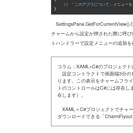
// 「このアプリについて」メニュー
}
SettingsPane.GetForCurrentV
チャームから設定が押された際に呼び
トハンドラーで設定メニューの追加を
コラム：XAML+C#のプロジェク
設定コントラクトで画面端3分の
ります。この表示をチャームフラ
トのコントロールはC#には存在しませ
在します）。
XAML＋C#プロジェクトでチャー
ダウンロードできる「CharmFlyo