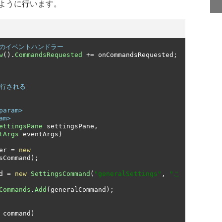
ように行います。
際のイベントハンドラー
w
().
CommandsRequested
+=
 onCommandsRequested
;
実行される
param>
am>
ettingsPane
 settingsPane
,
tArgs
 eventArgs
)
er 
=
new
sCommand
);
d 
=
new
SettingsCommand
(
"generalSettings"
,
"こ
Commands
.
Add
(
generalCommand
);
 command
)