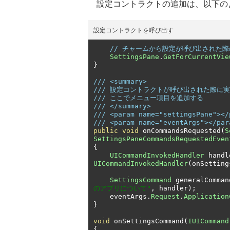
設定コントラクトの追加は、以下の
設定コントラクトを呼び出す
// チャームから設定が呼び出された
SettingsPane
.
GetForCurrentVie
}
/// <summary>
/// 設定コントラクトが呼び出された際に
/// ここでメニュー項目を追加する
/// </summary>
/// <param name="settingsPane"></
/// <param name="eventArgs"></par
public
void
 onCommandsRequested
(
S
SettingsPaneCommandsRequestedEven
{
UICommandInvokedHandler
 handl
UICommandInvokedHandler
(
onSetting
SettingsCommand
 generalComman
のアプリについて"
,
 handler
);
    eventArgs
.
Request
.
Application
}
void
 onSettingsCommand
(
IUICommand
{