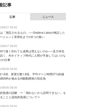
着記事
記事
ニュース
/08/07 09:00
は「測定されるもの」──Grafana Labsが検証した
エージェント実用化までの6つの疑い
/08/07 08:00
AIで速く作れても成果は増えないのか──及川卓也
説く、AIネイティブ時代に人間が手放してはいけな
つの仕事
/08/06 09:00
数1.6倍、変更行数1.8倍、平均マージ時間37%削減
ABEMAが進めるAI駆動開発の現在地
/08/06 08:00
的負債の誤解 〜「測れないから説明できない」を
ることと認知的負債について〜
/08/05 09:00