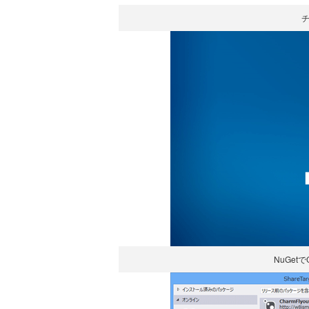
NuGetで