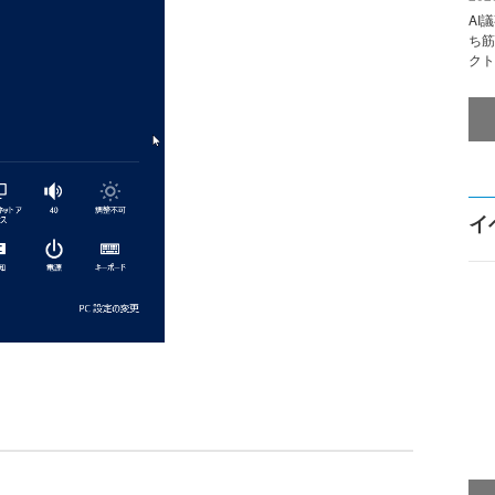
AI
ち筋
クト
イ