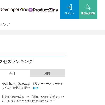
ログイン
新規
会員登録
マンガ
クセスランキング
今日
月間
AWS Transit Gateway、ポリシーベースルーティ
ングの一般提供を開始
NEW
技術的負債の誤解 〜「測れないから説明できな
い」を越えることと認知的負債について〜