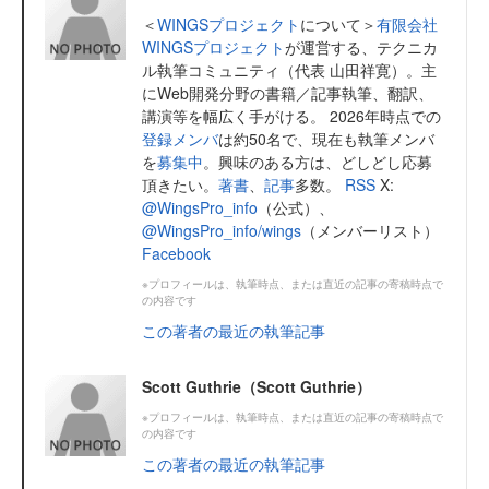
＜
WINGSプロジェクト
について＞
有限会社
WINGSプロジェクト
が運営する、テクニカ
ル執筆コミュニティ（代表 山田祥寛）。主
にWeb開発分野の書籍／記事執筆、翻訳、
講演等を幅広く手がける。 2026年時点での
登録メンバ
は約50名で、現在も執筆メンバ
を
募集中
。興味のある方は、どしどし応募
頂きたい。
著書
、
記事
多数。
RSS
X:
@WingsPro_info
（公式）、
@WingsPro_info/wings
（メンバーリスト）
Facebook
※プロフィールは、執筆時点、または直近の記事の寄稿時点で
の内容です
この著者の最近の執筆記事
Scott Guthrie（Scott Guthrie）
※プロフィールは、執筆時点、または直近の記事の寄稿時点で
の内容です
この著者の最近の執筆記事