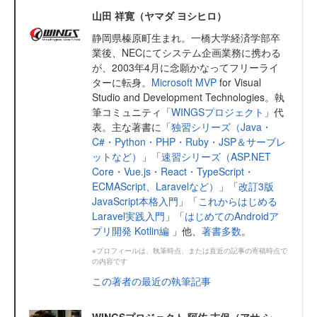
山田 祥寛（ヤマダ ヨシヒロ）
静岡県榛原町生まれ。一橋大学経済学部卒
業後、NECにてシステム企画業務に携わる
が、2003年4月に念願かなってフリーライ
ターに転身。
Microsoft MVP
for Visual
Studio and Development Technologies。執
筆コミュニティ「
WINGSプロジェクト
」代
表。主な著書に「
独習シリーズ（Java・
C#・Python・PHP・Ruby・JSP＆サーブレ
ットなど）
」「
速習シリーズ（ASP.NET
Core・Vue.js・React・TypeScript・
ECMAScript、Laravelなど）
」「
改訂3版
JavaScript本格入門
」「
これからはじめる
Laravel実践入門
」「
はじめてのAndroidア
プリ開発 Kotlin編
」他、
著書多数
。
※プロフィールは、執筆時点、または直近の記事の寄稿時点で
の内容です
この著者の最近の執筆記事