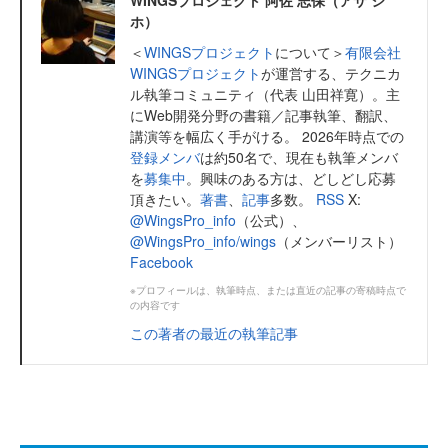
WINGSプロジェクト 阿佐 志保（アサ シ
ホ）
＜
WINGSプロジェクト
について＞
有限会社
WINGSプロジェクト
が運営する、テクニカ
ル執筆コミュニティ（代表 山田祥寛）。主
にWeb開発分野の書籍／記事執筆、翻訳、
講演等を幅広く手がける。 2026年時点での
登録メンバ
は約50名で、現在も執筆メンバ
を
募集中
。興味のある方は、どしどし応募
頂きたい。
著書
、
記事
多数。
RSS
X:
@WingsPro_info
（公式）、
@WingsPro_info/wings
（メンバーリスト）
Facebook
※プロフィールは、執筆時点、または直近の記事の寄稿時点で
の内容です
この著者の最近の執筆記事