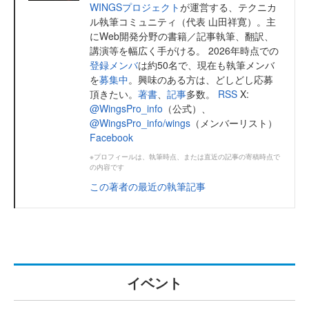
WINGSプロジェクト
が運営する、テクニカ
ル執筆コミュニティ（代表 山田祥寛）。主
にWeb開発分野の書籍／記事執筆、翻訳、
講演等を幅広く手がける。 2026年時点での
登録メンバ
は約50名で、現在も執筆メンバ
を
募集中
。興味のある方は、どしどし応募
頂きたい。
著書
、
記事
多数。
RSS
X:
@WingsPro_info
（公式）、
@WingsPro_info/wings
（メンバーリスト）
Facebook
※プロフィールは、執筆時点、または直近の記事の寄稿時点で
の内容です
この著者の最近の執筆記事
イベント