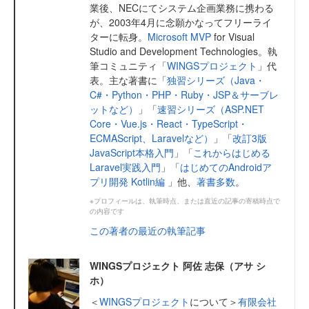
業後、NECにてシステム企画業務に携わる
が、2003年4月に念願かなってフリーライ
ターに転身。
Microsoft MVP
for Visual
Studio and Development Technologies。執
筆コミュニティ「
WINGSプロジェクト
」代
表。主な著書に「
独習シリーズ（Java・
C#・Python・PHP・Ruby・JSP＆サーブレ
ットなど）
」「
速習シリーズ（ASP.NET
Core・Vue.js・React・TypeScript・
ECMAScript、Laravelなど）
」「
改訂3版
JavaScript本格入門
」「
これからはじめる
Laravel実践入門
」「
はじめてのAndroidア
プリ開発 Kotlin編
」他、
著書多数
。
※プロフィールは、執筆時点、または直近の記事の寄稿時点で
の内容です
この著者の最近の執筆記事
WINGSプロジェクト 阿佐 志保（アサ シ
ホ）
＜
WINGSプロジェクト
について＞
有限会社