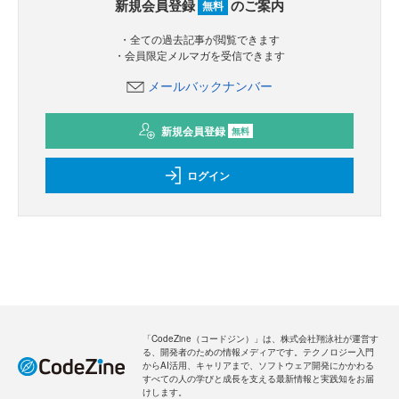
新規会員登録
のご案内
無料
・全ての過去記事が閲覧できます
・会員限定メルマガを受信できます
メールバックナンバー
新規会員登録
無料
ログイン
「CodeZine（コードジン）」は、株式会社翔泳社が運営す
る、開発者のための情報メディアです。テクノロジー入門
からAI活用、キャリアまで、ソフトウェア開発にかかわる
すべての人の学びと成長を支える最新情報と実践知をお届
けします。