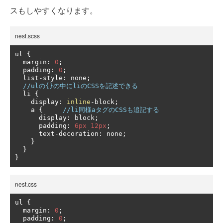
スもしやすくなります。
nest.scss
ul 
{
  margin
:
0
;
  padding
:
0
;
  list
-
style
:
 none
;
//ulの{}の中にliのCSSを記述できる
  li 
{
    display
:
inline
-
block
;
    a 
{
//li同様aタグのCSSも追記する
      display
:
 block
;
      padding
:
6px
12px
;
      text
-
decoration
:
 none
;
}
}
}
nest.css
ul 
{
  margin
:
0
;
  padding
:
0
;