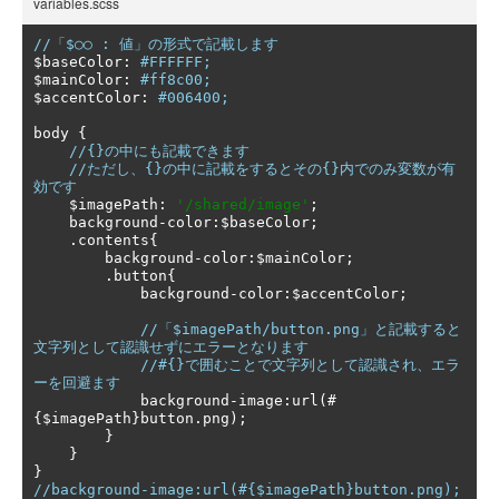
variables.scss
//「$○○ : 値」の形式で記載します　 
$baseColor
:
#FFFFFF; 
$mainColor
:
#ff8c00; 
$accentColor
:
#006400; 
body 
{
//{}の中にも記載できます 
//ただし、{}の中に記載をするとその{}内でのみ変数が有
効です 
    $imagePath
:
'/shared/image'
;
    background
-
color
:
$baseColor
;
.
contents
{
        background
-
color
:
$mainColor
;
.
button
{
            background
-
color
:
$accentColor
;
//「$imagePath/button.png」と記載すると
文字列として認識せずにエラーとなります 
//#{}で囲むことで文字列として認識され、エラ
ーを回避ます 
            background
-
image
:
url
(#
{
$imagePath
}
button
.
png
);
}
}
}
//background-image:url(#{$imagePath}button.png);