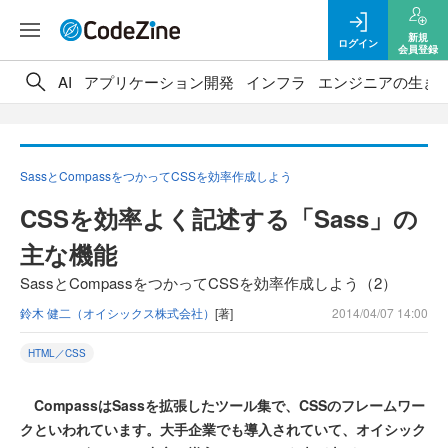
新規
ログイン
会員登録
AI
アプリケーション開発
インフラ
エンジニアの生き
SassとCompassをつかってCSSを効率作成しよう
CSSを効率よく記述する「Sass」の
主な機能
SassとCompassをつかってCSSを効率作成しよう（2）
鈴木 健二（オイシックス株式会社）
[著]
2014/04/07 14:00
HTML／CSS
CompassはSassを拡張したツール集で、CSSのフレームワー
クといわれています。大手企業でも導入されていて、オイシック