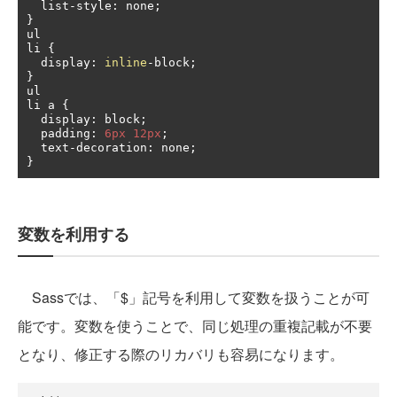
  list
-
style
:
 none
;
}
ul 　

li 
{
  display
:
inline
-
block
;
}
ul 　

li a 
{
  display
:
 block
;
  padding
:
6px
12px
;
  text
-
decoration
:
 none
;
}
変数を利用する
Sassでは、「$」記号を利用して変数を扱うことが可
能です。変数を使うことで、同じ処理の重複記載が不要
となり、修正する際のリカバリも容易になります。