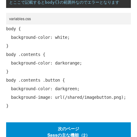
とここで記載するとbody{}の範囲外なのでエラーとなります
variables.css
body {

  background-color: white;

}

body .contents {

  background-color: darkorange;

}

body .contents .button {

  background-color: darkgreen;

  background-image: url(/shared/imagebutton.png);

次のページ
Sassの主な機能（2）