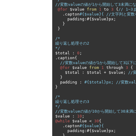
//変数valueの値が1から開始して3未満に
@for
 $value 
from
1
 to 
3
{
// 1~
.
capton
#{$value}{ //文字列と
     padding
:#{
$value
}
px
;
}
}
/*

繰り返し処理その2

*/
$total 
:
0
;
.
caption
{
//変数valueの値が1から開始して3以
@for
 $value 
from
1
 through 
3
{
    $total 
:
 $total 
+
 $value
;
//
}
  padding 
:
#{$total}px; //変数v
}
/*

繰り返し処理その3

*/
//変数valueの値が10から開始して30未
$value 
:
10
;
@while
 $value 
<
30
{
.
capton
#{$value}{
     padding
:#{
$value
}
px
;
}