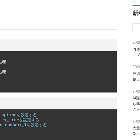
新
2026
PR
──
処理
2026
処理
技術
越え
2026
AI
ち筋
クト
captionを設定する 
tleにtrueを設定する 
2026
on-numberに1を設定する 
大量
Co