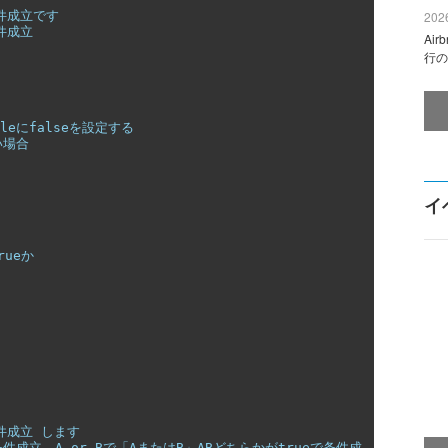
条件成立です
2026
件成立 
Ai
行の
tleにfalseを設定する 
い場合 
イ
rueか 
条件成立 します
で条件成立、A or Bで「AまたはB」ABどちらかがtrueで条件成