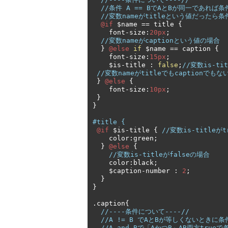
//条件 A == BでAとBが同一であれば
//変数nameがtitleという値だったら条
@if
 $name 
==
 title 
{
    font
-
size
:
20px
;
//変数nameがcaptionという値の場合 
}
@else
if
 $name 
==
 caption 
{
    font
-
size
:
15px
;
    $is
-
title 
:
false
;
//変数is-ti
//変数nameがtitleでもcaptionでもな
}
@else
{
    font
-
size
:
10px
;
}
}
#title { 
@if
 $is
-
title 
{
//変数is-titleがt
    color
:
green
;
}
@else
{
//変数is-titleがfalseの場合 
    color
:
black
;
    $caption
-
number 
:
2
;
}
}
.
caption
{
//----条件について----//
//A != B でAとBが等しくないときに
//A and Bで「AかつB」AB両方true