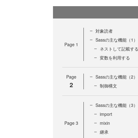
対象読者
Sassの主な機能（1）
Page
1
ネストして記載す
変数を利用する
Page
Sassの主な機能（2）
2
制御構文
Sassの主な機能（3）
import
Page
3
mixin
継承