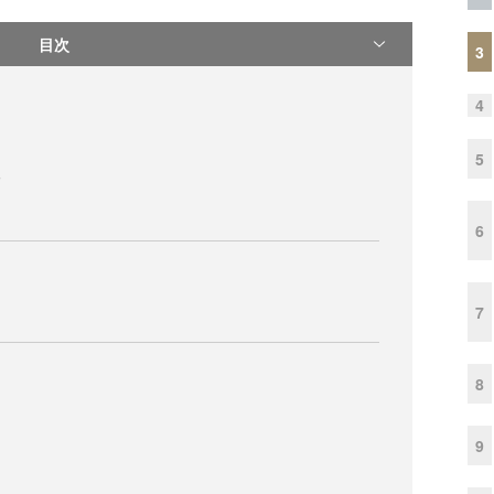
目次
3
4
5
る
6
7
8
9