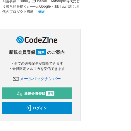
AI議事録「Rimo」はOpenAI、Anthropic時代にど
う勝ち筋を描くか──元Google・相川氏が説く現
代のプロダクト戦略
NEW
新規会員登録
のご案内
無料
・全ての過去記事が閲覧できます
・会員限定メルマガを受信できます
メールバックナンバー
新規会員登録
無料
ログイン