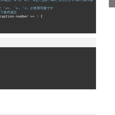
様に「<=」「>」「<」が使用可能です
以上で条件成立
caption
-
number 
>=
2
{