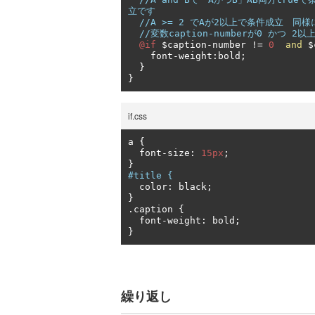
立です
//A >= 2 でAが2以上で条件成立　同
//変数caption-numberが0 かつ 2
@if
 $caption
-
number 
!=
0
and
 $
    font
-
weight
:
bold
;
}
}
if.css
a 
{
  font
-
size
:
15px
;
}
#title {
  color
:
 black
;
}
.
caption 
{
  font
-
weight
:
 bold
;
}
繰り返し