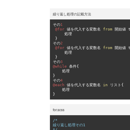
繰り返し処理の記載方法
その
1
@for
値を代入する変数名
from
開始値
 
処理
}
その
2
@for
値を代入する変数名
from
開始値
 
処理
}
その
3
@while
条件{
処理
}
その
4
@each
値を代入する変数名
in
リスト{
処理
}
for.scss
/*

繰り返し処理その1

*/