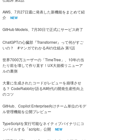
AWS、7月27日週に発表した新機能をまとめて紹
介
NEW
GitHub Models、7月30日で正式にサービス終了
ChatGPTの心臓部『Transformer』って何がすご
いの？ #マンガでわかるAIの仕組み 第1話
世界7000万ユーザーの「TimeTree」、10年の当
たり前を壊して作り直す！UX大規模リニューア
ルの裏側
大量に生成されたコードがレビューを崩壊させ
る？ CodeRabbitが語るAI時代の開発生産性向上
のコツ
GitHub、Copilot Enterprise向けチーム単位のモデ
ル管理機能を公開プレビュー
TypeScriptを実行可能なネイティブバイナリにコ
ンパイルする「scriptc」公開
NEW