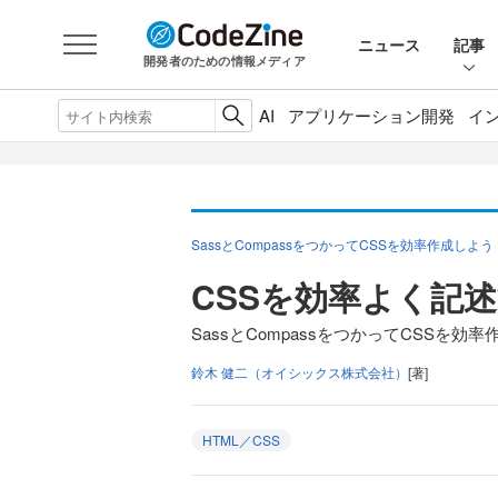
ニュース
記事
開発者のための情報メディア
AI
アプリケーション開発
イ
SassとCompassをつかってCSSを効率作成しよう
CSSを効率よく記述
SassとCompassをつかってCSSを効
鈴木 健二（オイシックス株式会社）
[著]
HTML／CSS