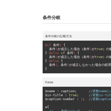
条件分岐
条件分岐の記載方法
@if
条件
1
{
条件
1
が成立した場合（条件
1
が
true
）の
}
@else
if
条件
2
{
条件
2
が成立した場合（条件
2
が
true
）の
}
@else
{
条件
1
、条件
2
が成立しなかった場合の処理
}
if.scss
$name 
:
 caption
;
//変数nameに
$is
-
title 
:
true
;
//変数is-ti
$caption
-
number 
:
1
;
//変数capti
a
{
//----条件について----//