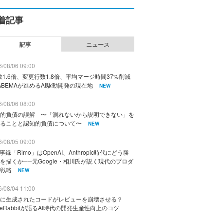
着記事
記事
ニュース
/08/06 09:00
数1.6倍、変更行数1.8倍、平均マージ時間37%削減
ABEMAが進めるAI駆動開発の現在地
NEW
/08/06 08:00
的負債の誤解 〜「測れないから説明できない」を
ることと認知的負債について〜
NEW
/08/05 09:00
議事録「Rimo」はOpenAI、Anthropic時代にどう勝
を描くか──元Google・相川氏が説く現代のプロダ
戦略
NEW
/08/04 11:00
に生成されたコードがレビューを崩壊させる？
deRabbitが語るAI時代の開発生産性向上のコツ