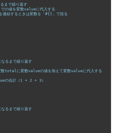
なるまで繰り返す
3までの値を変数valueに代入する
変数を連結するときは変数を「#{}」で括る
下になるまで繰り返す
変数totalに変数valueの値を加えて変数valueに代入する
alueの合計（1 + 2 + 3）
満になるまで繰り返す