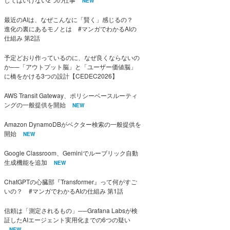
NEW
最近のAIは、なぜこんなに「賢く」感じるの？
進化の裏にあるモノとは #マンガでわかるAIの
仕組み 第2話
予定どおり作っているのに、なぜ良くならないの
か──「アウトプット脳」と「ユーザー価値脳」
に橋をかける3つの設計【CEDEC2026】
AWS Transit Gateway、ポリシーベースルーティ
ングの一般提供を開始
NEW
Amazon DynamoDBがベクター検索の一般提供を
開始
NEW
Google Classroom、Geminiでルーブリック自動
生成機能を追加
NEW
ChatGPTの心臓部『Transformer』って何がすご
いの？ #マンガでわかるAIの仕組み 第1話
信頼は「測定されるもの」──Grafana Labsが検
証したAIエージェント実用化までの6つの疑い
NEW