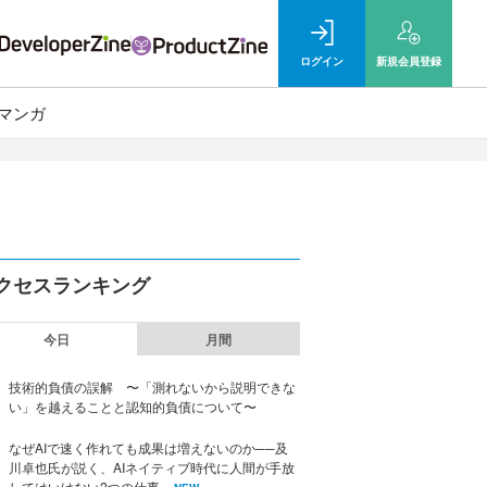
ログイン
新規
会員登録
マンガ
クセスランキング
今日
月間
技術的負債の誤解 〜「測れないから説明できな
い」を越えることと認知的負債について〜
なぜAIで速く作れても成果は増えないのか──及
川卓也氏が説く、AIネイティブ時代に人間が手放
してはいけない2つの仕事