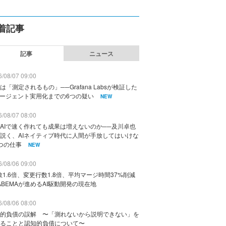
着記事
記事
ニュース
/08/07 09:00
は「測定されるもの」──Grafana Labsが検証した
エージェント実用化までの6つの疑い
NEW
/08/07 08:00
AIで速く作れても成果は増えないのか──及川卓也
説く、AIネイティブ時代に人間が手放してはいけな
つの仕事
NEW
/08/06 09:00
数1.6倍、変更行数1.8倍、平均マージ時間37%削減
ABEMAが進めるAI駆動開発の現在地
/08/06 08:00
的負債の誤解 〜「測れないから説明できない」を
ることと認知的負債について〜