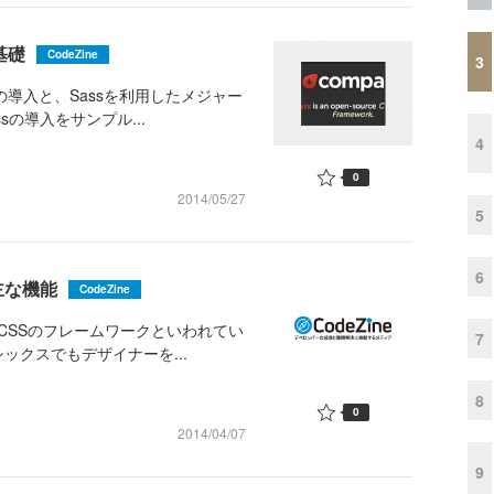
基礎
CodeZine
3
の導入と、Sassを利用したメジャー
sの導入をサンプル...
4
0
2014/05/27
5
6
主な機能
CodeZine
、CSSのフレームワークといわれてい
7
クスでもデザイナーを...
8
0
2014/04/07
9