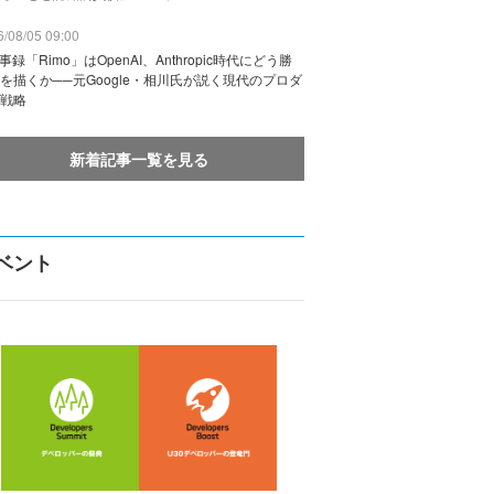
/08/05 09:00
議事録「Rimo」はOpenAI、Anthropic時代にどう勝
を描くか──元Google・相川氏が説く現代のプロダ
戦略
新着記事一覧を見る
ベント