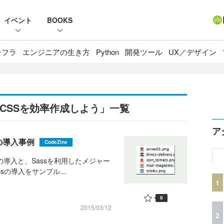
イベント
BOOKS
ンフラ
エンジニアの生き方
Python
開発ツール
UX／デザイン
ってCSSを効率作成しよう」一覧
ア
の導入事例
CodeZine
の導入と、Sassを利用したメジャー
sの導入をサンプル...
1
0
2015/03/12
2