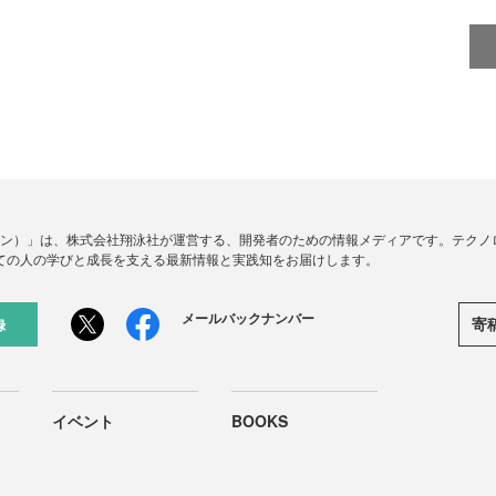
ードジン）」は、株式会社翔泳社が運営する、開発者のための情報メディアです。テク
ての人の学びと成長を支える最新情報と実践知をお届けします。
メールバックナンバー
寄
録
イベント
BOOKS