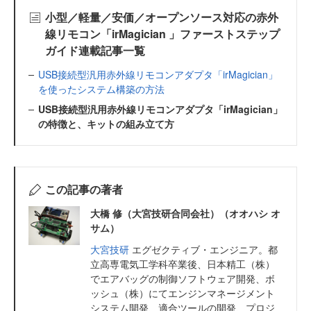
小型／軽量／安価／オープンソース対応の赤外
線リモコン「irMagician 」ファーストステップ
ガイド連載記事一覧
USB接続型汎用赤外線リモコンアダプタ「irMagician」
を使ったシステム構築の方法
USB接続型汎用赤外線リモコンアダプタ「irMagician」
の特徴と、キットの組み立て方
この記事の著者
大橋 修（大宮技研合同会社）（オオハシ オ
サム）
大宮技研
エグゼクティブ・エンジニア。都
立高専電気工学科卒業後、日本精工（株）
でエアバッグの制御ソフトウェア開発、ボ
ッシュ（株）にてエンジンマネージメント
システム開発、適合ツールの開発、プロジ