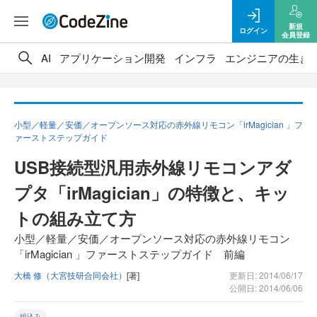
新規
ログイン
会員登録
AI
アプリケーション開発
インフラ
エンジニアの生き
小型／軽量／安価／オープンソース対応の赤外線リモコン「irMagician 」フ
ァーストステップガイド
USB接続型汎用赤外線リモコンアダ
プタ「irMagician」の特徴と、キッ
トの組み立て方
小型／軽量／安価／オープンソース対応の赤外線リモコン
「irMagician 」ファーストステップガイド 前編
大橋 修（大宮技研合同会社）
[著]
更新日: 2014/06/17
公開日: 2014/06/06
組込み