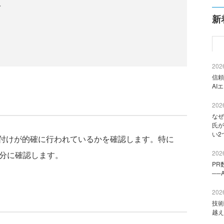
入
新
2026
信頼
AI
2026
なぜ
氏が
い2
付けが的確に行われているかを確認します。特に
2026
十分に確認します。
PR
──
2026
技術
越え