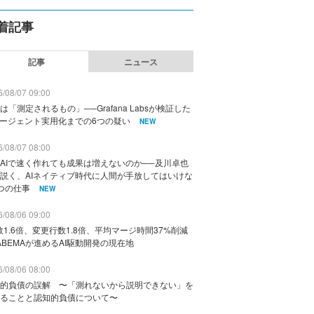
着記事
記事
ニュース
/08/07 09:00
は「測定されるもの」──Grafana Labsが検証した
エージェント実用化までの6つの疑い
NEW
/08/07 08:00
AIで速く作れても成果は増えないのか──及川卓也
説く、AIネイティブ時代に人間が手放してはいけな
つの仕事
NEW
/08/06 09:00
数1.6倍、変更行数1.8倍、平均マージ時間37%削減
ABEMAが進めるAI駆動開発の現在地
/08/06 08:00
的負債の誤解 〜「測れないから説明できない」を
ることと認知的負債について〜