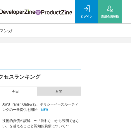
ログイン
新規
会員登録
マンガ
クセスランキング
今日
月間
AWS Transit Gateway、ポリシーベースルーティ
ングの一般提供を開始
NEW
技術的負債の誤解 〜「測れないから説明できな
い」を越えることと認知的負債について〜