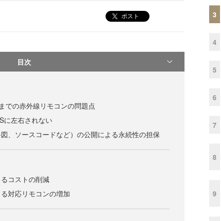
3
ポスト
4
目次
5
6
徴と今までの赤外線リモコンの問題点
OSに左右されない
7
路図、ソースコードなど）の公開による永続性の担保
8
よるコストの削減
9
よる対応リモコンの増加