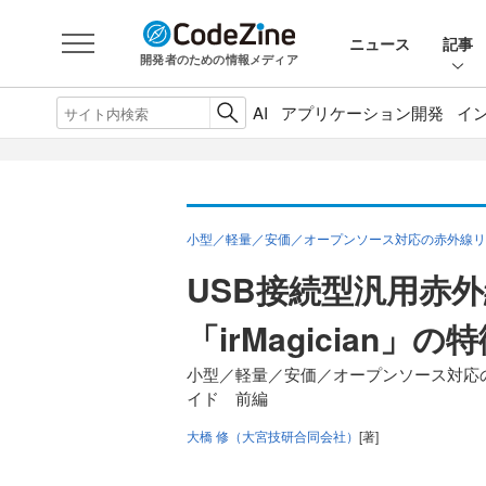
ニュース
記事
開発者のための情報メディア
AI
アプリケーション開発
イ
小型／軽量／安価／オープンソース対応の赤外線リモコン
USB接続型汎用赤
「irMagician
小型／軽量／安価／オープンソース対応の赤外
イド 前編
大橋 修（大宮技研合同会社）
[著]