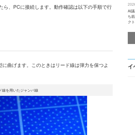
2026
ら、PCに接続します。動作確認は以下の手順で行
AI
ち筋
クト
字型に曲げます。このときはリード線は弾力を保つよ
イ
ド線を用いたジャンパ線