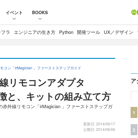
イベント
BOOKS
ンフラ
エンジニアの生き方
Python
開発ツール
UX／デザイン
「irMagician 」ファーストステップガイド
外線リモコンアダプタ
ア
」の特徴と、キットの組み立て方
線リモコン「irMagician 」ファーストステップガ
1
更新日: 2014/06/17
2
公開日: 2014/06/06