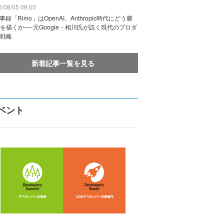
/08/05 09:00
議事録「Rimo」はOpenAI、Anthropic時代にどう勝
を描くか──元Google・相川氏が説く現代のプロダ
戦略
新着記事一覧を見る
ベント