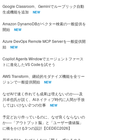
Google Classroom、Geminiでルーブリック自動
生成機能を追加
NEW
Amazon DynamoDBがベクター検索の一般提供を
開始
NEW
Azure DevOps Remote MCP Serverを一般提供開
始
NEW
Copilot Agents Windowでエージェントファース
トに進化したVS Codeを試そう
AWS Transform、継続的モダナイズ機能を全リー
ジョンで一般提供開始
NEW
なぜAIで速く作れても成果は増えないのか──及
川卓也氏が説く、AIネイティブ時代に人間が手放
してはいけない2つの仕事
NEW
予定どおり作っているのに、なぜ良くならないの
か──「アウトプット脳」と「ユーザー価値脳」
に橋をかける3つの設計【CEDEC2026】
最近のAIは、なぜこんなに「賢く」感じるの？