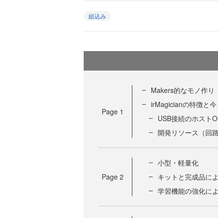
組込み
Makers的なモノ作り
irMagicianの特
Page
1
USB接続のホスト
開発リソース（回
小型・軽量化
Page
2
キットと完成品に
学習機能の強化に