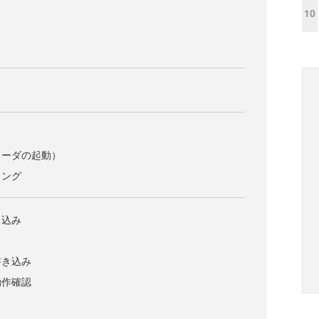
10
ローダの起動）
ィング
き込み
書き込み
動作確認