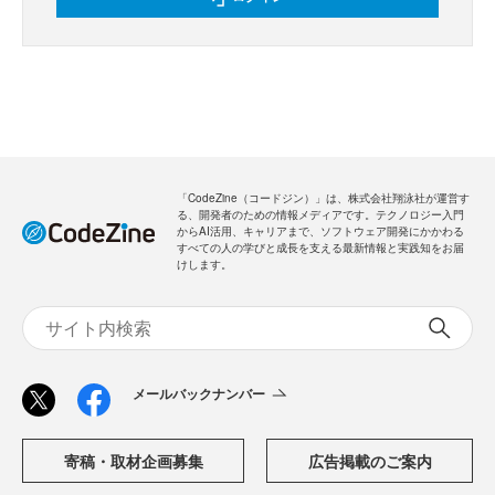
「CodeZine（コードジン）」は、株式会社翔泳社が運営す
る、開発者のための情報メディアです。テクノロジー入門
からAI活用、キャリアまで、ソフトウェア開発にかかわる
すべての人の学びと成長を支える最新情報と実践知をお届
けします。
メールバックナンバー
寄稿・取材企画募集
広告掲載のご案内