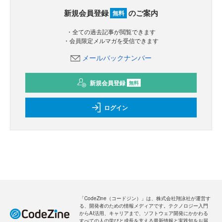
新規会員登録
のご案内
無料
・全ての過去記事が閲覧できます
・会員限定メルマガを受信できます
メールバックナンバー
新規会員登録
無料
ログイン
「CodeZine（コードジン）」は、株式会社翔泳社が運営す
る、開発者のための情報メディアです。テクノロジー入門
からAI活用、キャリアまで、ソフトウェア開発にかかわる
すべての人の学びと成長を支える最新情報と実践知をお届