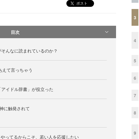
ポスト
3
目次
4
がそんなに読まれているのか？
5
ってあえて言っちゃう
6
「アイドル辞書」が役立った
7
d」精神に触発されて
8
9
をやってるからこそ、若い人を応援したい