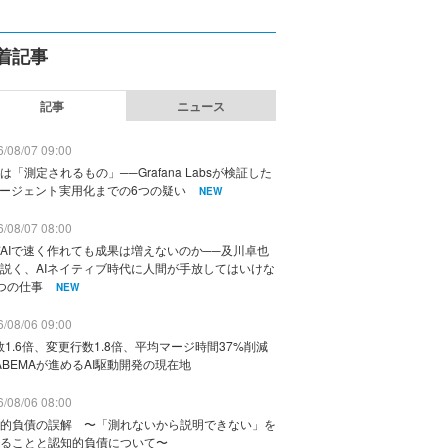
着記事
記事
ニュース
/08/07 09:00
は「測定されるもの」──Grafana Labsが検証した
エージェント実用化までの6つの疑い
NEW
/08/07 08:00
AIで速く作れても成果は増えないのか──及川卓也
説く、AIネイティブ時代に人間が手放してはいけな
つの仕事
NEW
/08/06 09:00
数1.6倍、変更行数1.8倍、平均マージ時間37%削減
ABEMAが進めるAI駆動開発の現在地
/08/06 08:00
的負債の誤解 〜「測れないから説明できない」を
ることと認知的負債について〜