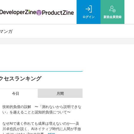
ログイン
新規
会員登録
マンガ
クセスランキング
今日
月間
技術的負債の誤解 〜「測れないから説明できな
い」を越えることと認知的負債について〜
なぜAIで速く作れても成果は増えないのか──及
川卓也氏が説く、AIネイティブ時代に人間が手放
してはいけない2つの仕事