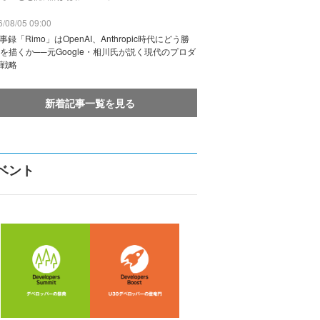
/08/05 09:00
議事録「Rimo」はOpenAI、Anthropic時代にどう勝
を描くか──元Google・相川氏が説く現代のプロダ
戦略
新着記事一覧を見る
ベント