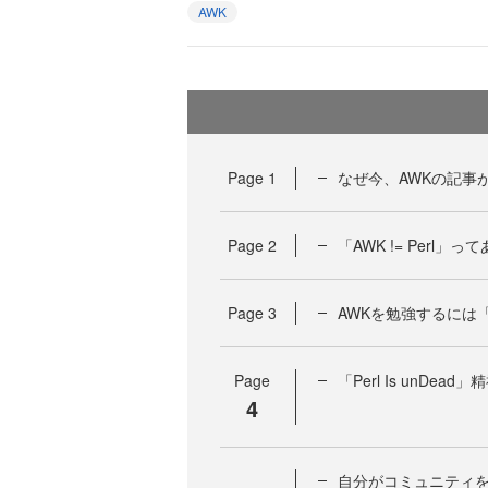
AWK
Page
1
なぜ今、AWKの記事
Page
2
「AWK != Perl」
Page
3
AWKを勉強するには
Page
「Perl Is unDea
4
自分がコミュニティ