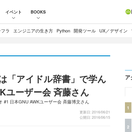
イベント
BOOKS
ンフラ
エンジニアの生き方
Python
開発ツール
UX／デザイン
代は「アイドル辞書」で学ん
ア
WKユーザー会 斉藤さん
#1 日本GNU AWKユーザー会 斉藤博文さん
1
更新日: 2016/06/21
公開日: 2016/06/15
2