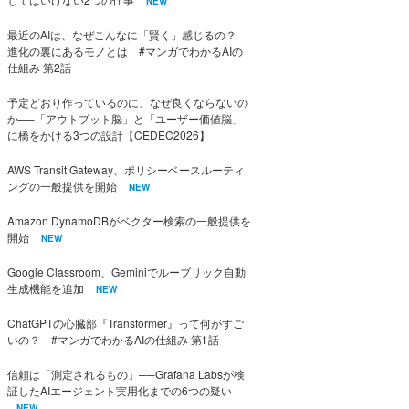
NEW
最近のAIは、なぜこんなに「賢く」感じるの？
進化の裏にあるモノとは #マンガでわかるAIの
仕組み 第2話
予定どおり作っているのに、なぜ良くならないの
か──「アウトプット脳」と「ユーザー価値脳」
に橋をかける3つの設計【CEDEC2026】
AWS Transit Gateway、ポリシーベースルーティ
ングの一般提供を開始
NEW
Amazon DynamoDBがベクター検索の一般提供を
開始
NEW
Google Classroom、Geminiでルーブリック自動
生成機能を追加
NEW
ChatGPTの心臓部『Transformer』って何がすご
いの？ #マンガでわかるAIの仕組み 第1話
信頼は「測定されるもの」──Grafana Labsが検
証したAIエージェント実用化までの6つの疑い
NEW