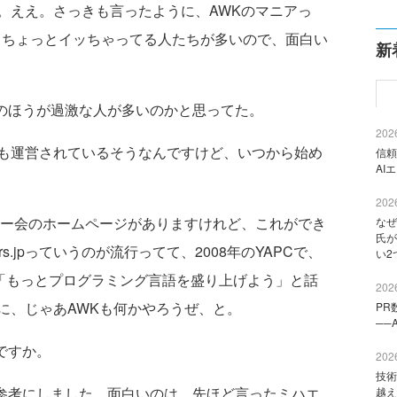
ええ。さっきも言ったように、AWKのマニアっ
人たち、ちょっとイッちゃってる人たちが多いので、面白い
新
lのほうが過激な人が多いのかと思ってた。
2026
も運営されているそうなんですけど、いつから始め
信頼
AI
2026
ー会のホームページがありますけれど、これができ
なぜ
氏が
rs.jpっていうのが流行ってて、2008年のYAPCで、
い2
）さんが「もっとプログラミング言語を盛り上げよう」と話
2026
に、じゃあAWKも何かやろうぜ、と。
PR
──
ですか。
2026
技術
を参考にしました。面白いのは、先ほど言ったミハエ
越え