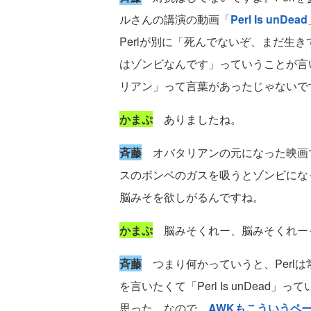
ルさんの講演の動画「
Perl Is unDead
Perlが別に「死んでないぞ、まだ生き
はゾンビなんです」っていうことが言
リアン」って言葉があったじゃないで
かまぷ
ありましたね。
斉藤
オバタリアンの元になった映画
スのボンベのガスを吸うとゾンビにな
脳みそを欲しがるんですね。
かまぷ
脳みそくれー、脳みそくれー
斉藤
つまり何かっていうと、Perl
を言いたくて「Perl Is unDea
思った。なので、
AWKもこういうペ