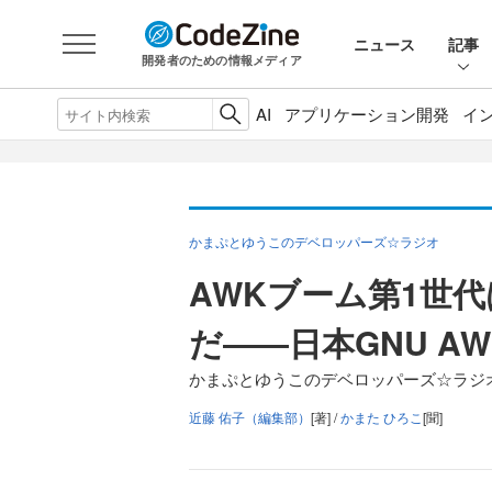
ニュース
記事
開発者のための情報メディア
AI
アプリケーション開発
イ
かまぷとゆうこのデベロッパーズ☆ラジオ
AWKブーム第1世
だ――日本GNU A
かまぷとゆうこのデベロッパーズ☆ラジオ 
近藤 佑子（編集部）
[著] /
かまた ひろこ
[聞]