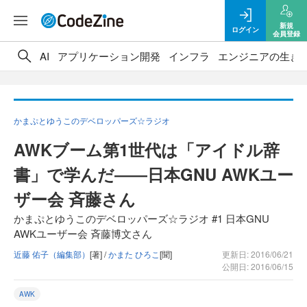
新規
ログイン
会員登録
AI
アプリケーション開発
インフラ
エンジニアの生き
かまぷとゆうこのデベロッパーズ☆ラジオ
AWKブーム第1世代は「アイドル辞
書」で学んだ――日本GNU AWKユー
ザー会 斉藤さん
かまぷとゆうこのデベロッパーズ☆ラジオ #1 日本GNU
AWKユーザー会 斉藤博文さん
近藤 佑子（編集部）
[著] /
かまた ひろこ
[聞]
更新日: 2016/06/21
公開日: 2016/06/15
AWK