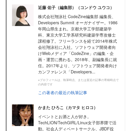
近藤 佑子（編集部）（コンドウ ユウコ）
株式会社翔泳社 CodeZine編集部 編集長、
Developers Summit オーガナイザー。1986
年岡山県生まれ。京都大学工学部建築学
科、東京大学工学系研究科建築学専攻修士
課程修了。フリーランスを経て2014年株式
会社翔泳社に入社。ソフトウェア開発者向
けWebメディア「CodeZine」の編集・企
画・運営に携わる。2018年、副編集長に就
任。2017年より、ソフトウェア開発者向け
カンファレンス「Developers...
※プロフィールは、執筆時点、または直近の記事の寄稿時点で
の内容です
この著者の最近の執筆記事
かまた ひろこ（カマタ ヒロコ）
イベントとお酒と人が好き。
TechLION/TechGIRL/Linux女子部界隈で活
動。社会人ディベートサークル、JBDF役