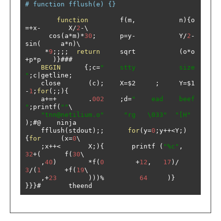
# function fflush(e) {}
function
        f
(
m
,
           n
){
o    
=+
x
-
       X
/
2
-
\

      cos
(
a
*
m
)*
30
;
      p
=
y
-
           Y
/
2
-
sin
(
     a
*
n
)
\

*
9
;;;;
return
     sqrt           
(
o
*
o    
+
p
*
p   
)}###
BEGIN
{;
c
=
"    stty           size    
"
;
c
|
getline
;
    close       
(
c
);
    X
=
$2     
;
     Y
=
$1    
-
1
;
for
(;;){
    a
+=+
.
002
;
d
=
"    ead    beef    
"
;
printf
(
""
\

"tnn@netilium.o"
"rg   \033"
"[H"
);#@
    ninja

    fflush
(
stdout
);;
for
(
y
=
0
;
y
++<
Y
;)
{
for
(
x
=
0
\

;
x
++<
       X
;){
       printf 
(
"%c"
,
32
+(
      f
(
30
\

,
40
)
*
f
(
0
+
12
,
17
)/
3
/(
1
+
f
(
19
\

,+
23
)))%
64
)}
}}}#
       theend