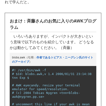
れで学んだと。
おまけ：斉藤さんのお気に入りのAWKプログ
ラム
いろいろありますが、インパクトが大きいとい
う意味で以下のものを紹介しています。 どうなる
かは動かしてみてください。（斉藤）
blobs.awk（引用：
作者であるトビアス・ニーグレン氏のサイト
のアーカイブ
）
#! /usr/bin/awk -f
# $Id: blobs.awk,v 1.4 2006/01/31 23:14:38 
tnn Exp $
# AWK eyecandy. resize your terminal 
emulator for speed/resolution.
# (c) 2004 Tobias Nygren <tnn+blobs-
awk@nygren.pp.se>
# uncomment this line if your awk is mean