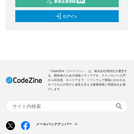
新規会員登録
無料
ログイン
「CodeZine（コードジン）」は、株式会社翔泳社が運営す
る、開発者のための情報メディアです。テクノロジー入門
からAI活用、キャリアまで、ソフトウェア開発にかかわる
すべての人の学びと成長を支える最新情報と実践知をお届
けします。
メールバックナンバー