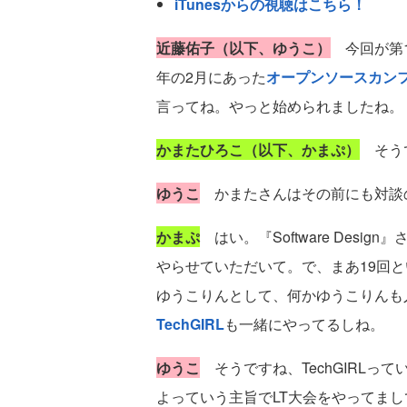
iTunesからの視聴はこちら！
近藤佑子（以下、ゆうこ）
今回が第1
年の2月にあった
オープンソースカン
言ってね。やっと始められましたね。
かまたひろこ（以下、かまぷ）
そう
ゆうこ
かまたさんはその前にも対談
かまぷ
はい。『Software Design
やらせていただいて。で、まあ19回
ゆうこりんとして、何かゆうこりんも
TechGIRL
も一緒にやってるしね。
ゆうこ
そうですね、TechGIRLっ
よっていう主旨でLT大会をやってまし