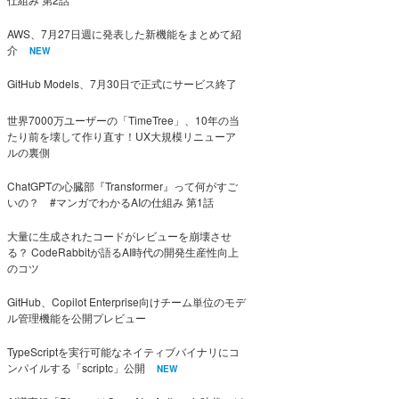
AWS、7月27日週に発表した新機能をまとめて紹
介
NEW
GitHub Models、7月30日で正式にサービス終了
世界7000万ユーザーの「TimeTree」、10年の当
たり前を壊して作り直す！UX大規模リニューア
ルの裏側
ChatGPTの心臓部『Transformer』って何がすご
いの？ #マンガでわかるAIの仕組み 第1話
大量に生成されたコードがレビューを崩壊させ
る？ CodeRabbitが語るAI時代の開発生産性向上
のコツ
GitHub、Copilot Enterprise向けチーム単位のモデ
ル管理機能を公開プレビュー
TypeScriptを実行可能なネイティブバイナリにコ
ンパイルする「scriptc」公開
NEW