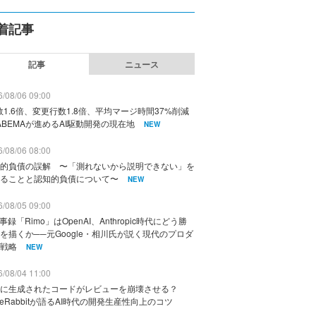
着記事
記事
ニュース
/08/06 09:00
数1.6倍、変更行数1.8倍、平均マージ時間37%削減
ABEMAが進めるAI駆動開発の現在地
NEW
/08/06 08:00
的負債の誤解 〜「測れないから説明できない」を
ることと認知的負債について〜
NEW
/08/05 09:00
議事録「Rimo」はOpenAI、Anthropic時代にどう勝
を描くか──元Google・相川氏が説く現代のプロダ
戦略
NEW
/08/04 11:00
に生成されたコードがレビューを崩壊させる？
deRabbitが語るAI時代の開発生産性向上のコツ