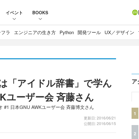
イベント
BOOKS
ンフラ
エンジニアの生き方
Python
開発ツール
UX／デザイン
代は「アイドル辞書」で学ん
ア
WKユーザー会 斉藤さん
#1 日本GNU AWKユーザー会 斉藤博文さん
1
更新日: 2016/06/21
公開日: 2016/06/15
2