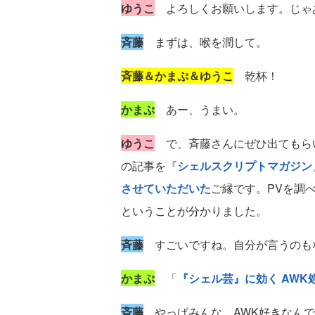
ゆうこ
よろしくお願いします。じゃ
斉藤
まずは、喉を潤して。
斉藤＆かまぷ＆ゆうこ
乾杯！
かまぷ
あー、うまい。
ゆうこ
で、斉藤さんにぜひ出てもらい
の記事を『
シェルスクリプトマガジン
させていただいた
ご縁です。PVを調べ
ということが分かりました。
斉藤
すごいですね。自分が言うのも
かまぷ
「
『シェル芸』に効く AWK
斉藤
やっぱみんな、AWK好きなんで