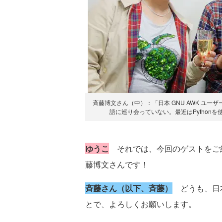
斉藤博文さん（中）：「日本 GNU AWK ユー
語に巡り会っていない。最近はPythonを使
ゆうこ
それでは、今回のゲストをご
藤博文さんです！
斉藤さん（以下、斉藤）
どうも、日本
とで、よろしくお願いします。