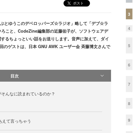
ポスト
3
。「かまぷとゆうこのデベロッパーズ☆ラジオ」略して「デブ☆ラ
4
ろこと、CodeZine編集部の近藤佑子が、ソフトウェアデ
関するちょっといい話をお送りします。音声に加えて、ダイ
5
のゲストは、日本 GNU AWK ユーザー会 斉藤博文さんで
6
目次
7
がそんなに読まれているのか？
8
9
ってあえて言っちゃう