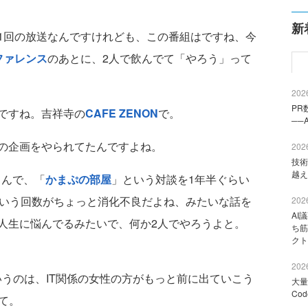
新
回の放送なんですけれども、この番組はですね、今
ファレンス
のあとに、2人で飲んでて「やろう」って
2026
PR
ですね。吉祥寺の
CAFE ZENON
で。
──
の企画をやられてたんですよね。
2026
技術
越え
』さんで、「
かまぷの部屋
」という対談を1年半ぐらい
という回数がちょっと消化不良だよね、みたいな話を
2026
AI
人生に悩んでるみたいで、何か2人でやろうよと。
ち筋
クト
2026
ていうのは、IT関係の女性の方がもっと前に出ていこう
大量
Co
て。