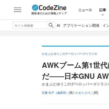
ニュース
記事
開発者のための情報メディア
AI
アプリケーション開発
イ
かまぷとゆうこのデベロッパーズ☆ラジオ
AWKブーム第1世
だ――日本GNU A
かまぷとゆうこのデベロッパーズ☆ラジオ 
近藤 佑子（編集部）
[著] /
かまた ひろこ
[聞]