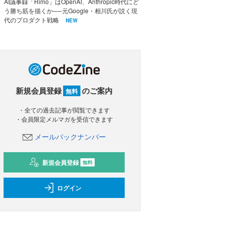
AI議事録「Rimo」はOpenAI、Anthropic時代にど
う勝ち筋を描くか──元Google・相川氏が説く現
代のプロダクト戦略
NEW
新規会員登録
のご案内
無料
・全ての過去記事が閲覧できます
・会員限定メルマガを受信できます
メールバックナンバー
新規会員登録
無料
ログイン