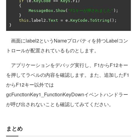
if
(
e
.
KeyCode
==
Keys
.
F1
)
{
MessageBox
.
Show
(
"F1キーが押されました"
);
}
this
.
label2
.
Text
=
 e
.
KeyCode
.
ToString
();
}
画面にlabel2というNameプロパティを持つLabelコン
トロールが配置されているものとします。
アプリケーションをデバッグ実行し、F1からF12キー
を押してラベルの内容を確認します。また、追加したF1
からF12キー以外では
gcFunctionKey1_FunctionKeyDownイベントハンドラー
が呼び出されないことも確認してみてください。
まとめ