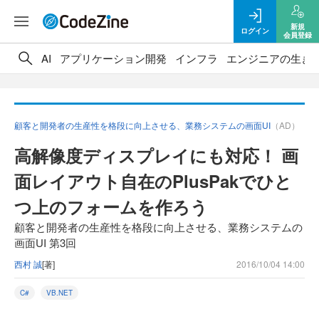
新規
ログイン
会員登録
AI
アプリケーション開発
インフラ
エンジニアの生き
顧客と開発者の生産性を格段に向上させる、業務システムの画面UI
（AD）
高解像度ディスプレイにも対応！ 画
面レイアウト自在のPlusPakでひと
つ上のフォームを作ろう
顧客と開発者の生産性を格段に向上させる、業務システムの
画面UI 第3回
西村 誠
[著]
2016/10/04 14:00
C#
VB.NET