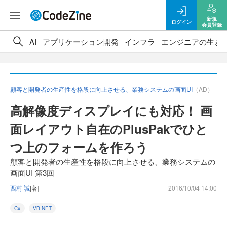
新規
ログイン
会員登録
AI
アプリケーション開発
インフラ
エンジニアの生き
顧客と開発者の生産性を格段に向上させる、業務システムの画面UI
（AD）
高解像度ディスプレイにも対応！ 画
面レイアウト自在のPlusPakでひと
つ上のフォームを作ろう
顧客と開発者の生産性を格段に向上させる、業務システムの
画面UI 第3回
西村 誠
[著]
2016/10/04 14:00
C#
VB.NET