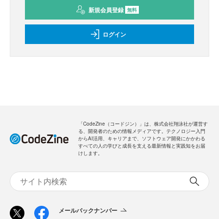
新規会員登録
無料
ログイン
「CodeZine（コードジン）」は、株式会社翔泳社が運営す
る、開発者のための情報メディアです。テクノロジー入門
からAI活用、キャリアまで、ソフトウェア開発にかかわる
すべての人の学びと成長を支える最新情報と実践知をお届
けします。
メールバックナンバー