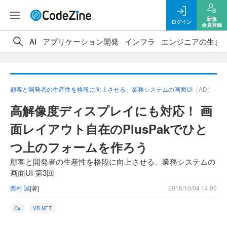
新規
ログイン
会員登録
AI
アプリケーション開発
インフラ
エンジニアの生き
顧客と開発者の生産性を格段に向上させる、業務システムの画面UI
（AD）
高解像度ディスプレイにも対応！ 画
面レイアウト自在のPlusPakでひと
つ上のフォームを作ろう
顧客と開発者の生産性を格段に向上させる、業務システムの
画面UI 第3回
西村 誠
[著]
2016/10/04 14:00
C#
VB.NET