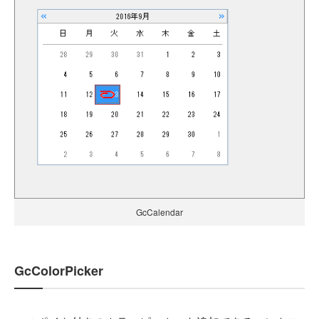
GcCalendar
GcColorPicker