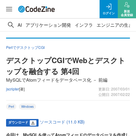
新規
ログイン
会員登録
AI
アプリケーション開発
インフラ
エンジニアの生き
PerlでデスクトップCGI
デスクトップCGIでWebとデスクト
ップを融合する 第4回
MySQLでAtomフィードをデータベース化 － 前編
jscripter
[著]
更新日: 2007/03/01
公開日: 2007/02/22
Perl
Windows
ソースコード (11.0 KB)
ダウンロード
今回は、MySQLを使ってAtomフィードのデータベースを作成し