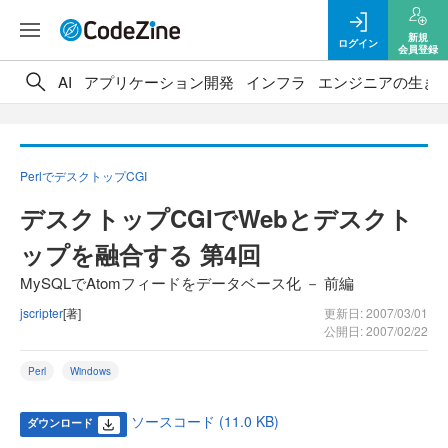
新規
ログイン
会員登録
AI
アプリケーション開発
インフラ
エンジニアの生き
PerlでデスクトップCGI
デスクトップCGIでWebとデスクト
ップを融合する 第4回
MySQLでAtomフィードをデータベース化 － 前編
jscripter
[著]
更新日: 2007/03/01
公開日: 2007/02/22
Perl
Windows
ソースコード (11.0 KB)
ダウンロード