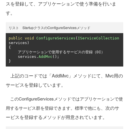
スを登録して、アプリケーションで使う準備を行いま
す。
リスト StartupクラスのConfigureServicesメソッド
public
void
ConfigureServices
(
IServiceCollection
services
)
{
アプリケーションで使用するサービスの登録（
DI
）
    services
.
AddMvc
();
}
上記のコードでは「AddMvc」メソッドにて、Mvc用の
サービスを登録しています。
このConfigureServicesメソッドではアプリケーションで使
、次のサ
用するサービス群を登録できます。標準で他にも
ービスを登録するメソッドが用意されています。