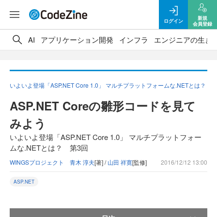
新規
ログイン
会員登録
AI
アプリケーション開発
インフラ
エンジニアの生き
いよいよ登場「ASP.NET Core 1.0」 マルチプラットフォームな.NETとは？
ASP.NET Coreの雛形コードを見て
みよう
いよいよ登場「ASP.NET Core 1.0」 マルチプラットフォー
ムな.NETとは？ 第3回
WINGSプロジェクト 青木 淳夫
[著] /
山田 祥寛
[監修]
2016/12/12 13:00
ASP.NET