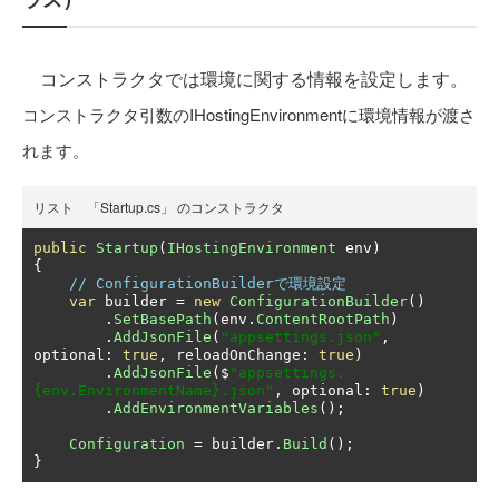
コンストラクタでは環境に関する情報を設定します。
コンストラクタ引数のIHostingEnvironmentに環境情報が渡さ
れます。
リスト 「Startup.cs」 のコンストラクタ
public
Startup
(
IHostingEnvironment
 env
)
{
// ConfigurationBuilderで環境設定
var
 builder 
=
new
ConfigurationBuilder
()
.
SetBasePath
(
env
.
ContentRootPath
)
.
AddJsonFile
(
"appsettings.json"
,
optional
:
true
,
 reloadOnChange
:
true
)
.
AddJsonFile
(
$
"appsettings.
{env.EnvironmentName}.json"
,
 optional
:
true
)
.
AddEnvironmentVariables
();
Configuration
=
 builder
.
Build
();
}