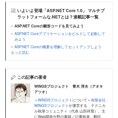
いよいよ登場「ASP.NET Core 1.0」 マルチプ
ラットフォームな.NETとは？連載記事一覧
ASP.NET Coreの雛形コードを見てみよう
ASP.NET Coreアプリケーションをビルドして起動して
みよう
ASP.NET Coreの概要を理解してセットアップしよう
もっと読む
この記事の著者
WINGSプロジェクト 青木 淳夫（アオキ
アツオ）
＜
WINGSプロジェクト
について＞
有限会社
WINGSプロジェクト
が運営する、テクニカ
ル執筆コミュニティ（代表 山田祥寛）。主
にWeb開発分野の書籍／記事執筆、翻訳、