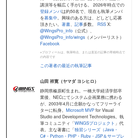
講演等を幅広く手がける。 2026年時点での
登録メンバ
は約50名で、現在も執筆メンバ
を
募集中
。興味のある方は、どしどし応募
頂きたい。
著書
、
記事
多数。
RSS
X:
@WingsPro_info
（公式）、
@WingsPro_info/wings
（メンバーリスト）
Facebook
※プロフィールは、執筆時点、または直近の記事の寄稿時点で
の内容です
この著者の最近の執筆記事
山田 祥寛（ヤマダ ヨシヒロ）
静岡県榛原町生まれ。一橋大学経済学部卒
業後、NECにてシステム企画業務に携わる
が、2003年4月に念願かなってフリーライ
ターに転身。
Microsoft MVP
for Visual
Studio and Development Technologies。執
筆コミュニティ「
WINGSプロジェクト
」代
表。主な著書に「
独習シリーズ（Java・
C#・Python・PHP・Ruby・JSP＆サーブレ