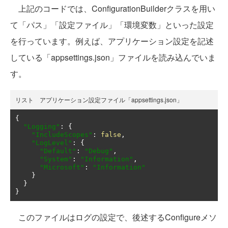
上記のコードでは、ConfigurationBuilderクラスを用い
て「パス」「設定ファイル」「環境変数」といった設定
を行っています。例えば、アプリケーション設定を記述
している「appsettings.json」ファイルを読み込んでいま
す。
リスト アプリケーション設定ファイル「appsettings.json」
{
"Logging"
:
{
"IncludeScopes"
:
false
,
"LogLevel"
:
{
"Default"
:
"Debug"
,
"System"
:
"Information"
,
"Microsoft"
:
"Information"
}
}
}
このファイルはログの設定で、後述するConfigureメソ