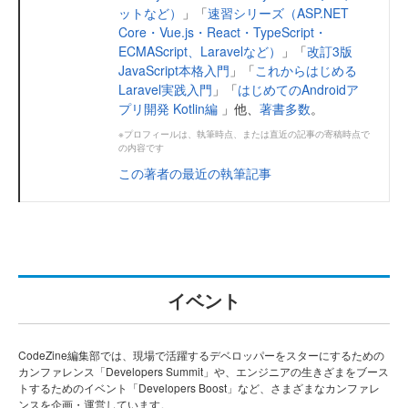
ットなど）
」「
速習シリーズ（ASP.NET
Core・Vue.js・React・TypeScript・
ECMAScript、Laravelなど）
」「
改訂3版
JavaScript本格入門
」「
これからはじめる
Laravel実践入門
」「
はじめてのAndroidア
プリ開発 Kotlin編
」他、
著書多数
。
※プロフィールは、執筆時点、または直近の記事の寄稿時点で
の内容です
この著者の最近の執筆記事
イベント
CodeZine編集部では、現場で活躍するデベロッパーをスターにするための
カンファレンス「Developers Summit」や、エンジニアの生きざまをブース
トするためのイベント「Developers Boost」など、さまざまなカンファレ
ンスを企画・運営しています。