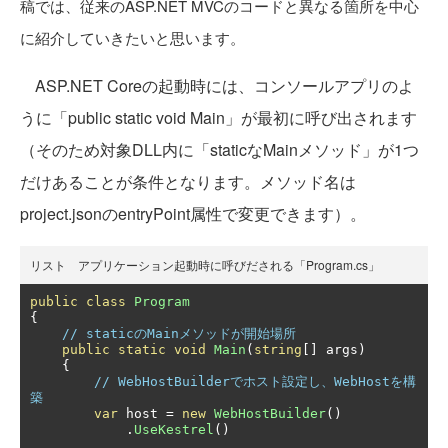
稿では、従来
のASP.NET MVCのコードと異なる箇所を中心
に紹介していきたいと思います。
ASP.NET Coreの起動時には、コンソールアプリのよ
うに「public static void Main」が最初に呼び出されます
（そのため対象DLL内に「staticなMainメソッド」が1つ
だけあることが条件となります。メソッド名は
project.jsonのentryPoint属性で変更できます）。
リスト アプリケーション起動時に呼びだされる「Program.cs」
public
class
Program
{
// staticのMainメソッドが開始場所
public
static
void
Main
(
string
[]
 args
)
{
// WebHostBuilderでホスト設定し、WebHostを構
築
var
 host 
=
new
WebHostBuilder
()
.
UseKestrel
()