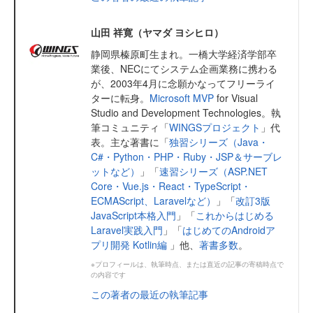
山田 祥寛（ヤマダ ヨシヒロ）
静岡県榛原町生まれ。一橋大学経済学部卒
業後、NECにてシステム企画業務に携わる
が、2003年4月に念願かなってフリーライ
ターに転身。
Microsoft MVP
for Visual
Studio and Development Technologies。執
筆コミュニティ「
WINGSプロジェクト
」代
表。主な著書に「
独習シリーズ（Java・
C#・Python・PHP・Ruby・JSP＆サーブレ
ットなど）
」「
速習シリーズ（ASP.NET
Core・Vue.js・React・TypeScript・
ECMAScript、Laravelなど）
」「
改訂3版
JavaScript本格入門
」「
これからはじめる
Laravel実践入門
」「
はじめてのAndroidア
プリ開発 Kotlin編
」他、
著書多数
。
※プロフィールは、執筆時点、または直近の記事の寄稿時点で
の内容です
この著者の最近の執筆記事