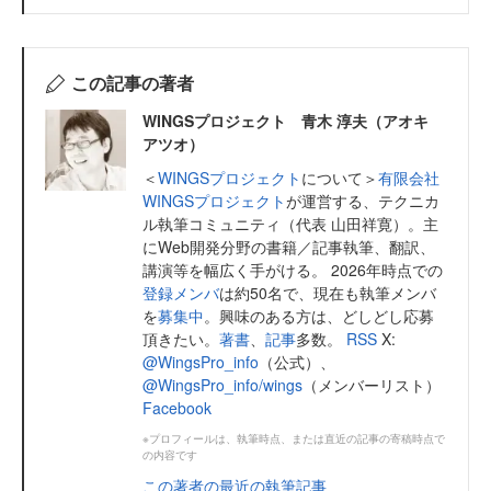
この記事の著者
WINGSプロジェクト 青木 淳夫（アオキ
アツオ）
＜
WINGSプロジェクト
について＞
有限会社
WINGSプロジェクト
が運営する、テクニカ
ル執筆コミュニティ（代表 山田祥寛）。主
にWeb開発分野の書籍／記事執筆、翻訳、
講演等を幅広く手がける。 2026年時点での
登録メンバ
は約50名で、現在も執筆メンバ
を
募集中
。興味のある方は、どしどし応募
頂きたい。
著書
、
記事
多数。
RSS
X:
@WingsPro_info
（公式）、
@WingsPro_info/wings
（メンバーリスト）
Facebook
※プロフィールは、執筆時点、または直近の記事の寄稿時点で
の内容です
この著者の最近の執筆記事