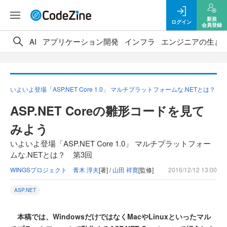
新規
ログイン
会員登録
AI
アプリケーション開発
インフラ
エンジニアの生き
いよいよ登場「ASP.NET Core 1.0」 マルチプラットフォームな.NETとは？
ASP.NET Coreの雛形コードを見て
みよう
いよいよ登場「ASP.NET Core 1.0」 マルチプラットフォー
ムな.NETとは？ 第3回
WINGSプロジェクト 青木 淳夫
[著] /
山田 祥寛
[監修]
2016/12/12 13:00
ASP.NET
本稿では、WindowsだけではなくMacやLinuxといったマル