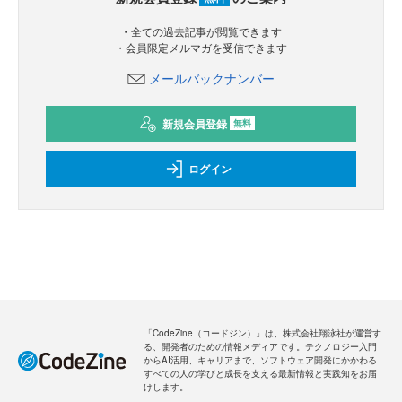
・全ての過去記事が閲覧できます
・会員限定メルマガを受信できます
メールバックナンバー
新規会員登録
無料
ログイン
「CodeZine（コードジン）」は、株式会社翔泳社が運営す
る、開発者のための情報メディアです。テクノロジー入門
からAI活用、キャリアまで、ソフトウェア開発にかかわる
すべての人の学びと成長を支える最新情報と実践知をお届
けします。