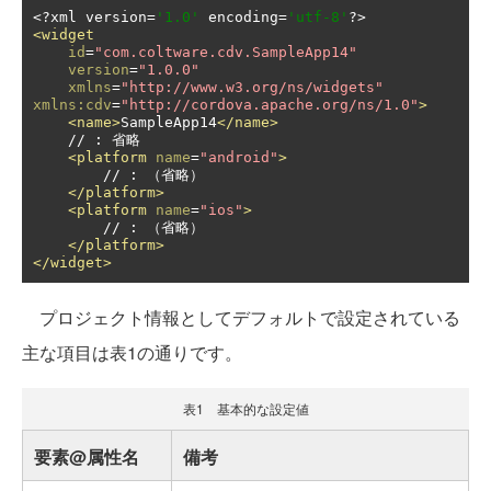
<?
xml version
=
'1.0'
 encoding
=
'utf-8'
?>
<widget
id
=
"com.coltware.cdv.SampleApp14"
version
=
"1.0.0"
xmlns
=
"http://www.w3.org/ns/widgets"
xmlns:cdv
=
"http://cordova.apache.org/ns/1.0"
>
<name>
SampleApp14
</name>
    // : 省略

<platform
name
=
"android"
>
        // : （省略）

</platform>
<platform
name
=
"ios"
>
        // : （省略）

</platform>
</widget>
プロジェクト情報としてデフォルトで設定されている
主な項目は表1の通りです。
表1 基本的な設定値
要素@属性名
備考