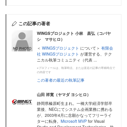
この記事の著者
WINGSプロジェクト 小林 昌弘（コバヤ
シ マサヒロ）
＜
WINGSプロジェクト
について＞
有限会
社 WINGSプロジェクト
が運営する、テク
ニカル執筆コミュニティ（代表 ...
※プロフィールは、執筆時点、または直近の記事の寄稿時点で
の内容です
この著者の最近の執筆記事
山田 祥寛（ヤマダ ヨシヒロ）
静岡県榛原町生まれ。一橋大学経済学部卒
業後、NECにてシステム企画業務に携わる
が、2003年4月に念願かなってフリーライ
ターに転身。
Microsoft MVP
for Visual