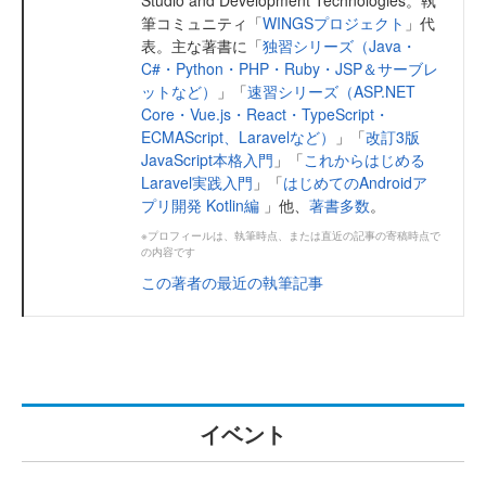
Studio and Development Technologies。執
筆コミュニティ「
WINGSプロジェクト
」代
表。主な著書に「
独習シリーズ（Java・
C#・Python・PHP・Ruby・JSP＆サーブレ
ットなど）
」「
速習シリーズ（ASP.NET
Core・Vue.js・React・TypeScript・
ECMAScript、Laravelなど）
」「
改訂3版
JavaScript本格入門
」「
これからはじめる
Laravel実践入門
」「
はじめてのAndroidア
プリ開発 Kotlin編
」他、
著書多数
。
※プロフィールは、執筆時点、または直近の記事の寄稿時点で
の内容です
この著者の最近の執筆記事
イベント