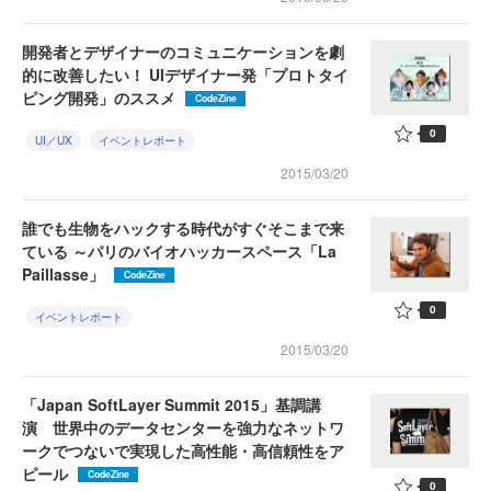
開発者とデザイナーのコミュニケーションを劇
的に改善したい！ UIデザイナー発「プロトタイ
ピング開発」のススメ
CodeZine
0
UI／UX
イベントレポート
2015/03/20
誰でも生物をハックする時代がすぐそこまで来
ている ～パリのバイオハッカースペース「La
Paillasse」
CodeZine
0
イベントレポート
2015/03/20
「Japan SoftLayer Summit 2015」基調講
演 世界中のデータセンターを強力なネットワ
ークでつないで実現した高性能・高信頼性をア
ピール
CodeZine
0