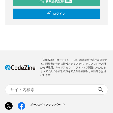
新規会員登録
無料
ログイン
「CodeZine（コードジン）」は、株式会社翔泳社が運営す
る、開発者のための情報メディアです。テクノロジー入門
からAI活用、キャリアまで、ソフトウェア開発にかかわる
すべての人の学びと成長を支える最新情報と実践知をお届
けします。
メールバックナンバー