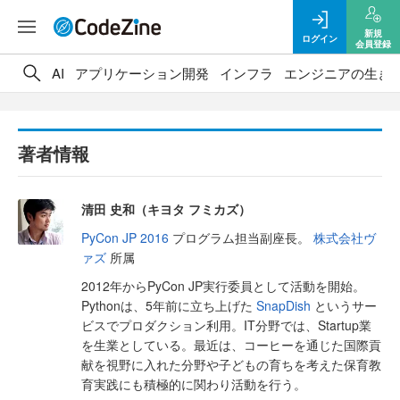
新規
ログイン
会員登録
AI
アプリケーション開発
インフラ
エンジニアの生き
著者情報
清田 史和（キヨタ フミカズ）
PyCon JP 2016
プログラム担当副座長。
株式会社ヴ
ァズ
所属
2012年からPyCon JP実行委員として活動を開始。
Pythonは、5年前に立ち上げた
SnapDish
というサー
ビスでプロダクション利用。IT分野では、Startup業
を生業としている。最近は、コーヒーを通じた国際貢
献を視野に入れた分野や子どもの育ちを考えた保育教
育実践にも積極的に関わり活動を行う。