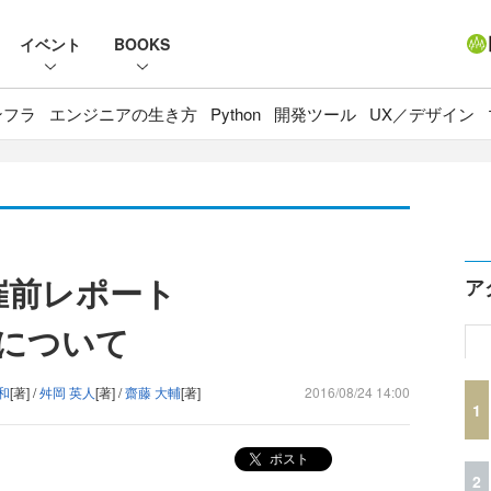
イベント
BOOKS
ンフラ
エンジニアの生き方
Python
開発ツール
UX／デザイン
 開催前レポート
ア
ムについて
和
[著] /
舛岡 英人
[著] /
齋藤 大輔
[著]
2016/08/24 14:00
1
ポスト
2