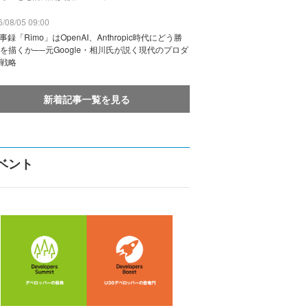
/08/05 09:00
議事録「Rimo」はOpenAI、Anthropic時代にどう勝
を描くか──元Google・相川氏が説く現代のプロダ
戦略
新着記事一覧を見る
ベント