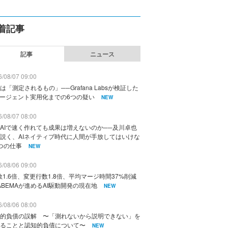
着記事
記事
ニュース
/08/07 09:00
は「測定されるもの」──Grafana Labsが検証した
エージェント実用化までの6つの疑い
NEW
/08/07 08:00
AIで速く作れても成果は増えないのか──及川卓也
説く、AIネイティブ時代に人間が手放してはいけな
つの仕事
NEW
/08/06 09:00
数1.6倍、変更行数1.8倍、平均マージ時間37%削減
ABEMAが進めるAI駆動開発の現在地
NEW
/08/06 08:00
的負債の誤解 〜「測れないから説明できない」を
ることと認知的負債について〜
NEW