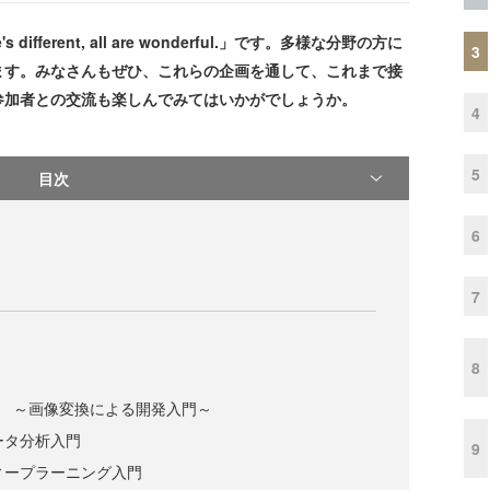
 different, all are wonderful.」です。多様な分野の方に
3
ます。みなさんもぜひ、これらの企画を通して、これまで接
参加者との交流も楽しんでみてはいかがでしょうか。
4
5
目次
6
7
8
n3 ～画像変換による開発入門～
データ分析入門
9
ディープラーニング入門