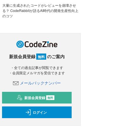
大量に生成されたコードがレビューを崩壊させ
る？ CodeRabbitが語るAI時代の開発生産性向上
のコツ
新規会員登録
のご案内
無料
・全ての過去記事が閲覧できます
・会員限定メルマガを受信できます
メールバックナンバー
新規会員登録
無料
ログイン