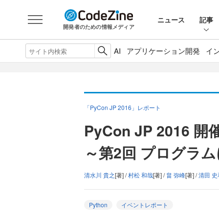
ニュース
記事
開発者のための情報メディア
AI
アプリケーション開発
イ
「PyCon JP 2016」レポート
PyCon JP 2016
～第2回 プログラ
清水川 貴之
[著] /
村松 和哉
[著] /
畠 弥峰
[著] /
清田 史
Python
イベントレポート