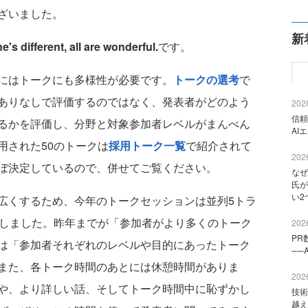
ざいました。
新
's different, all are wonderful.
です。
にはトークにも多様性が必要です。
トークの選考
で
ありなしで評価するのではなく、発表者がどのよう
2026
信頼
るかを評価し、分野と対象参加者レベルがまんべん
AI
用された50のトークは
採用トーク一覧
で紹介されて
2026
ぼ決定しているので、併せてご覧ください。
なぜ
氏が
い2
くするため、今年のトークセッションは並列5トラ
としました。昨年までが「参加者がより多くのトーク
2026
PR
は「参加者それぞれのレベルや目的にあったトーク
──
また、各トーク時間のあとには休憩時間がありま
2026
や、より詳しい話、そしてトーク時間中に恥ずかし
技術
越え