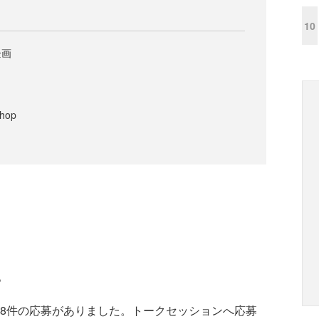
10
企画
shop
。
08件の応募がありました。トークセッションへ応募