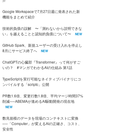
Google Workspaceで7月27日週に発表された新
機能をまとめて紹介
技術的負債の誤解 〜「測れないから説明できな
い」を越えることと認知的負債について〜
NEW
GitHub Spark、新規ユーザーの受け入れを停止し
8月にサービス終了へ
NEW
ChatGPTの心臓部『Transformer』って何がすご
いの？ #マンガでわかるAIの仕組み 第1話
TypeScriptを実行可能なネイティブバイナリにコ
ンパイルする「scriptc」公開
PR数1.6倍、変更行数1.8倍、平均マージ時間37%
削減──ABEMAが進めるAI駆動開発の現在地
NEW
数兆規模のデータを現場のコンテキストに変換
──「Computer」が変えるAIの正確さ、コスト、
安全性