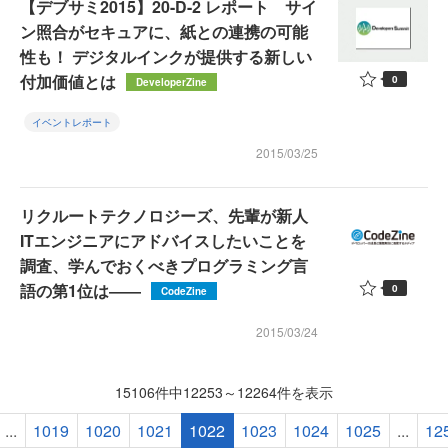
【デブサミ2015】20-D-2 レポート サイ
ン照合がセキュアに、紙との連携の可能
性も！ デジタルインクが提供する新しい
付加価値とは
0
DeveloperZine
イベントレポート
2015/03/25
リクルートテクノロジーズ、先輩が新人
ITエンジニアにアドバイスしたいことを
調査、学んでおくべきプログラミング言
語の第1位は――
0
CodeZine
2015/03/24
15106件中12253～12264件を表示
...
1019
1020
1021
1022
1023
1024
1025
...
12