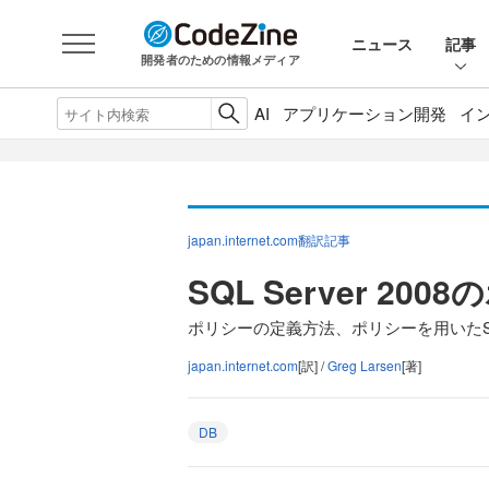
ニュース
記事
開発者のための情報メディア
AI
アプリケーション開発
イ
japan.internet.com翻訳記事
SQL Server 20
ポリシーの定義方法、ポリシーを用いたSQ
japan.internet.com
[訳] /
Greg Larsen
[著]
DB