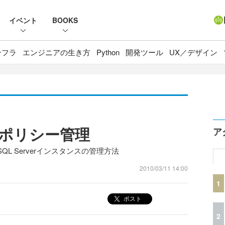
イベント
BOOKS
ンフラ
エンジニアの生き方
Python
開発ツール
UX／デザイン
08のポリシー管理
ア
L Serverインスタンスの管理方法
2010/03/11 14:00
1
ポスト
2