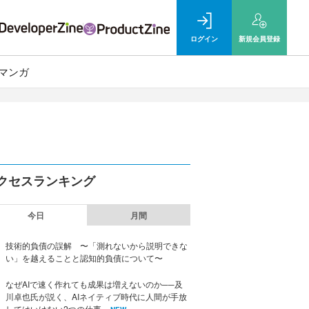
ログイン
新規
会員登録
マンガ
クセスランキング
今日
月間
技術的負債の誤解 〜「測れないから説明できな
い」を越えることと認知的負債について〜
なぜAIで速く作れても成果は増えないのか──及
川卓也氏が説く、AIネイティブ時代に人間が手放
してはいけない2つの仕事