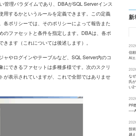
理パラダイムであり、DBAがSQL Serverインス
使用するかというルールを定義できます。この定義
新
。各ポリシーでは、そのポリシーによって報告また
めのファセットと条件を指定します。DBAは、各ポ
できます（これについては後述します）。
2026
信頼
やログインやテーブルなど、SQL Server内のコ
AI
象にできるファセットは多種多様です。次のスクリ
2026
トが表示されていますが、これで全部ではありませ
なぜ
氏が
い2
2026
PR
──
2026
技術
越え