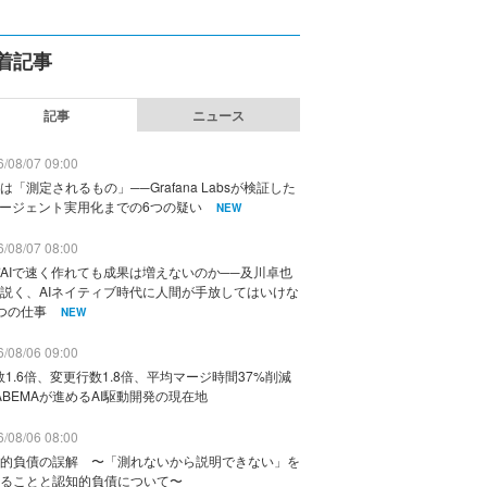
着記事
記事
ニュース
/08/07 09:00
は「測定されるもの」──Grafana Labsが検証した
エージェント実用化までの6つの疑い
NEW
/08/07 08:00
AIで速く作れても成果は増えないのか──及川卓也
説く、AIネイティブ時代に人間が手放してはいけな
つの仕事
NEW
/08/06 09:00
数1.6倍、変更行数1.8倍、平均マージ時間37%削減
ABEMAが進めるAI駆動開発の現在地
/08/06 08:00
的負債の誤解 〜「測れないから説明できない」を
ることと認知的負債について〜