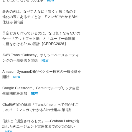
NEW
最近のAIは、なぜこんなに「賢く」感じるの？
進化の裏にあるモノとは #マンガでわかるAIの
仕組み 第2話
予定どおり作っているのに、なぜ良くならないの
か──「アウトプット脳」と「ユーザー価値脳」
に橋をかける3つの設計【CEDEC2026】
AWS Transit Gateway、ポリシーベースルーティ
ングの一般提供を開始
NEW
Amazon DynamoDBがベクター検索の一般提供を
開始
NEW
Google Classroom、Geminiでルーブリック自動
生成機能を追加
NEW
ChatGPTの心臓部『Transformer』って何がすご
いの？ #マンガでわかるAIの仕組み 第1話
信頼は「測定されるもの」──Grafana Labsが検
証したAIエージェント実用化までの6つの疑い
NEW