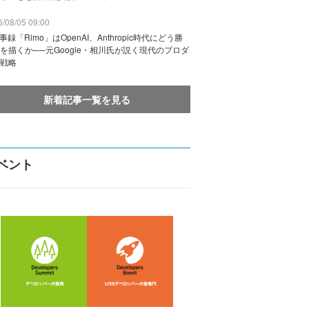
/08/05 09:00
議事録「Rimo」はOpenAI、Anthropic時代にどう勝
を描くか──元Google・相川氏が説く現代のプロダ
戦略
新着記事一覧を見る
ベント