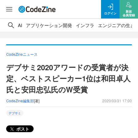
新規
ログイン
会員登録
AI
アプリケーション開発
インフラ
エンジニアの生き
CodeZineニュース
デブサミ2020アワードの受賞者が決
定、ベストスピーカー1位は和田卓人
氏と安田忠弘氏のW受賞
CodeZine編集部
[著]
2020/03/31 17:00
デブサミ
ポスト