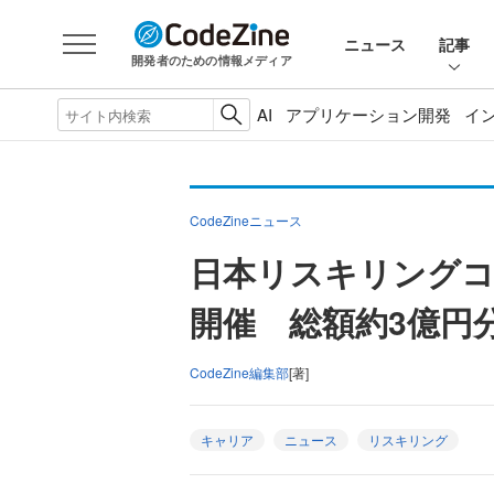
ニュース
記事
開発者のための情報メディア
AI
アプリケーション開発
イ
CodeZineニュース
日本リスキリング
開催 総額約3億円
CodeZine編集部
[著]
キャリア
ニュース
リスキリング