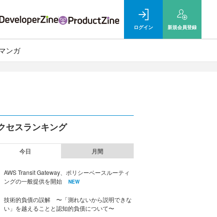
ログイン
新規
会員登録
マンガ
クセスランキング
今日
月間
AWS Transit Gateway、ポリシーベースルーティ
ングの一般提供を開始
NEW
技術的負債の誤解 〜「測れないから説明できな
い」を越えることと認知的負債について〜