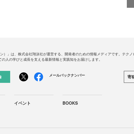
ードジン）」は、株式会社翔泳社が運営する、開発者のための情報メディアです。テク
ての人の学びと成長を支える最新情報と実践知をお届けします。
メールバックナンバー
寄
録
イベント
BOOKS