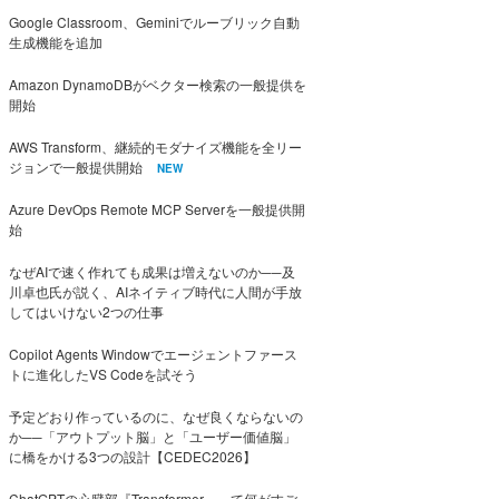
Google Classroom、Geminiでルーブリック自動
生成機能を追加
Amazon DynamoDBがベクター検索の一般提供を
開始
AWS Transform、継続的モダナイズ機能を全リー
ジョンで一般提供開始
NEW
Azure DevOps Remote MCP Serverを一般提供開
始
なぜAIで速く作れても成果は増えないのか──及
川卓也氏が説く、AIネイティブ時代に人間が手放
してはいけない2つの仕事
Copilot Agents Windowでエージェントファース
トに進化したVS Codeを試そう
予定どおり作っているのに、なぜ良くならないの
か──「アウトプット脳」と「ユーザー価値脳」
に橋をかける3つの設計【CEDEC2026】
ChatGPTの心臓部『Transformer』って何がすご