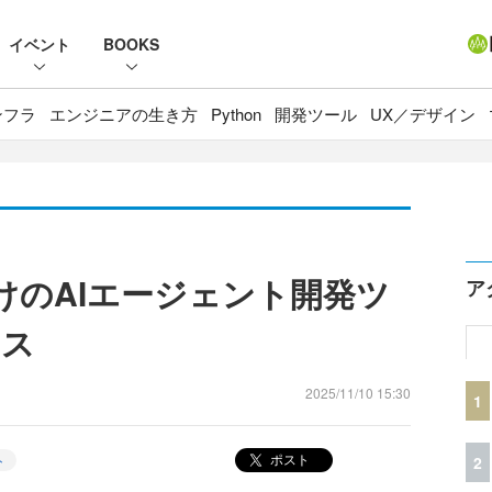
イベント
BOOKS
ンフラ
エンジニアの生き方
Python
開発ツール
UX／デザイン
語向けのAIエージェント開発ツ
ア
ース
2025/11/10 15:30
1
ポスト
ト
2