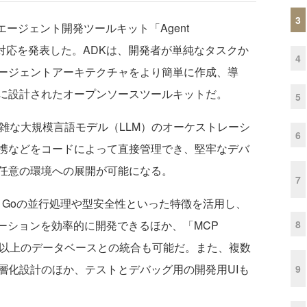
3
Iエージェント開発ツールキット「Agent
のGo言語対応を発表した。ADKは、開発者が単純なタスクか
4
ージェントアーキテクチャをより簡単に作成、導
に設計されたオープンソースツールキットだ。
5
雑な大規模言語モデル（LLM）のオーケストレーシ
6
携などをコードによって直接管理でき、堅牢なデバ
任意の環境への展開が可能になる。
7
、Goの並行処理や型安全性といった特徴を活用し、
8
ーションを効率的に開発できるほか、「MCP
により30種類以上のデータベースとの統合も可能だ。また、複数
層化設計のほか、テストとデバッグ用の開発用UIも
9