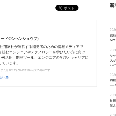
新
ポスト
2026
信頼
（コードジンヘンシュウブ）
AI
株式会社翔泳社が運営する開発者のための情報メディアで
2026
り組むエンジニアやテクノロジーを学びたい方に向け
なぜ
やAI活用、開発ツール、エンジニアの学びとキャリアに
氏が
しています。
い2
、または直近の記事の寄稿時点での内容です
2026
筆記事
PR
──
2026
技術
越え
2026