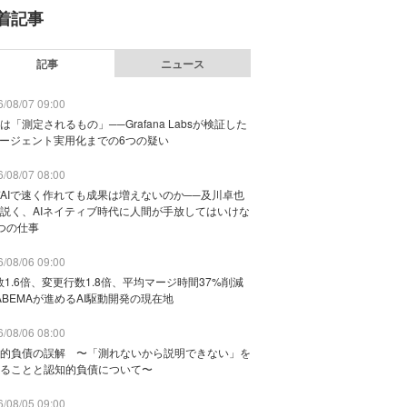
着記事
記事
ニュース
/08/07 09:00
は「測定されるもの」──Grafana Labsが検証した
エージェント実用化までの6つの疑い
/08/07 08:00
AIで速く作れても成果は増えないのか──及川卓也
説く、AIネイティブ時代に人間が手放してはいけな
つの仕事
/08/06 09:00
数1.6倍、変更行数1.8倍、平均マージ時間37%削減
ABEMAが進めるAI駆動開発の現在地
/08/06 08:00
的負債の誤解 〜「測れないから説明できない」を
ることと認知的負債について〜
/08/05 09:00