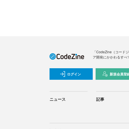
「CodeZine（コ
ア開発にかかわるすべ
ログイン
新規会員登
ニュース
記事