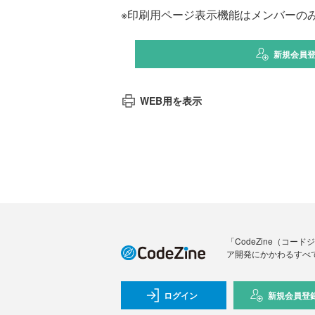
※印刷用ページ表示機能はメンバーの
新規会員
WEB用を表示
「CodeZine（コ
ア開発にかかわるすべ
ログイン
新規会員登