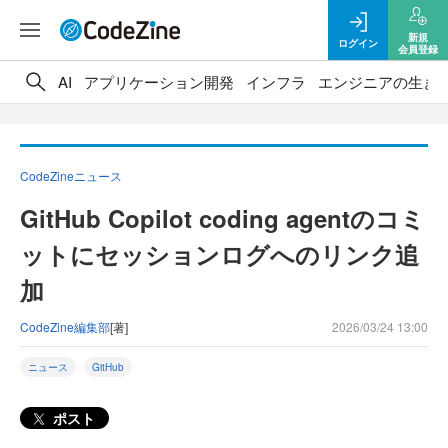
新規
ログイン
会員登録
AI
アプリケーション開発
インフラ
エンジニアの生き
CodeZineニュース
GitHub Copilot coding agentのコミ
ットにセッションログへのリンク追
加
CodeZine編集部
[著]
2026/03/24 13:00
ニュース
GitHub
ポスト