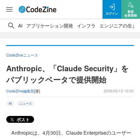
新規
ログイン
会員登録
AI
アプリケーション開発
インフラ
エンジニアの生き
CodeZineニュース
Anthropic、「Claude Security」を
パブリックベータで提供開始
CodeZine編集部
[著]
2026/05/13 10:00
AI
ニュース
ポスト
Anthropicは、4月30日、Claude Enterpriseのユーザー