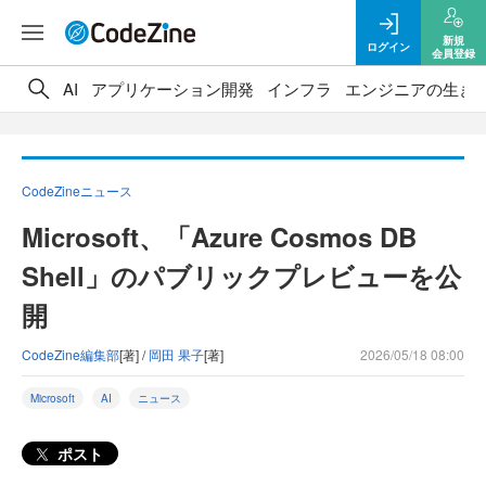
新規
ログイン
会員登録
AI
アプリケーション開発
インフラ
エンジニアの生き
CodeZineニュース
Microsoft、「Azure Cosmos DB
Shell」のパブリックプレビューを公
開
CodeZine編集部
[著] /
岡田 果子
[著]
2026/05/18 08:00
Microsoft
AI
ニュース
ポスト