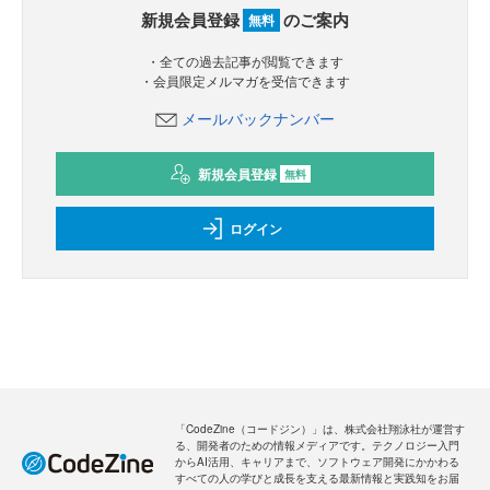
新規会員登録
のご案内
無料
・全ての過去記事が閲覧できます
・会員限定メルマガを受信できます
メールバックナンバー
新規会員登録
無料
ログイン
「CodeZine（コードジン）」は、株式会社翔泳社が運営す
る、開発者のための情報メディアです。テクノロジー入門
からAI活用、キャリアまで、ソフトウェア開発にかかわる
すべての人の学びと成長を支える最新情報と実践知をお届