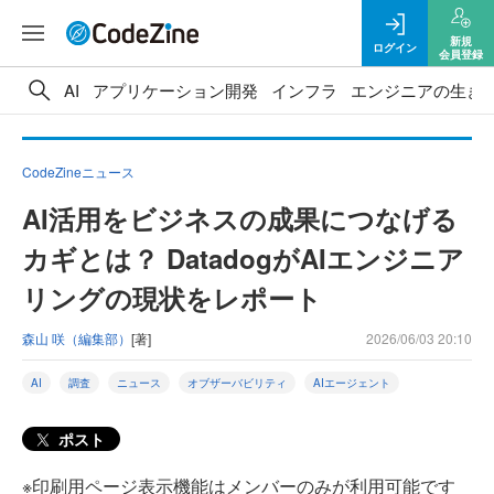
新規
ログイン
会員登録
AI
アプリケーション開発
インフラ
エンジニアの生き
CodeZineニュース
AI活用をビジネスの成果につなげる
カギとは？ DatadogがAIエンジニア
リングの現状をレポート
森山 咲（編集部）
[著]
2026/06/03 20:10
AI
調査
ニュース
オブザーバビリティ
AIエージェント
ポスト
※印刷用ページ表示機能はメンバーのみが利用可能です