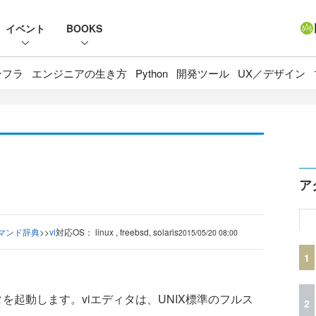
イベント
BOOKS
ンフラ
エンジニアの生き方
Python
開発ツール
UX／デザイン
ア
コマンド辞典
>
>
vi
対応OS： linux , freebsd, solaris
2015/05/20 08:00
1
を起動します。viエディタは、UNIX標準のフルス
2