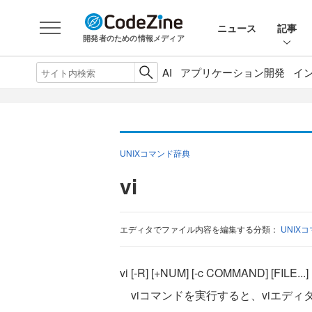
ニュース
記事
開発者のための情報メディア
AI
アプリケーション開発
イ
UNIXコマンド辞典
vi
エディタでファイル内容を編集する
分類：
UNIX
vi [-R] [+NUM] [-c COMMAND] [FILE...]
viコマンドを実行すると、viエディタ