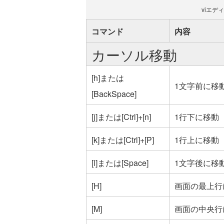
viエデ
コマンド
内容
カーソル移動
[h]または
1文字前に移
[BackSpace]
[j]または[Ctrl]+[n]
1行下に移動
[k]または[Ctrl]+[P]
1行上に移動
[l]または[Space]
1文字後に移
[H]
画面の最上行
[M]
画面の中央行