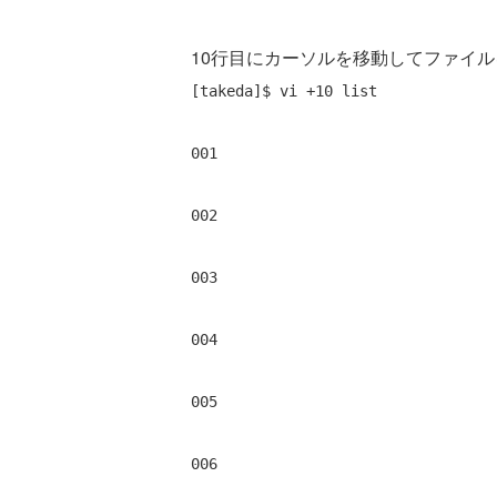
10行目にカーソルを移動してファイル
[takeda]$ vi +10 list 
001 
002 
003 
004 
005 
006 