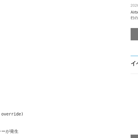
2026
Ai
行の
イ
 override) 
ラーが発生