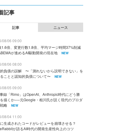
着記事
記事
ニュース
/08/06 09:00
数1.6倍、変更行数1.8倍、平均マージ時間37%削減
ABEMAが進めるAI駆動開発の現在地
NEW
/08/06 08:00
的負債の誤解 〜「測れないから説明できない」を
ることと認知的負債について〜
NEW
/08/05 09:00
議事録「Rimo」はOpenAI、Anthropic時代にどう勝
を描くか──元Google・相川氏が説く現代のプロダ
戦略
NEW
/08/04 11:00
に生成されたコードがレビューを崩壊させる？
deRabbitが語るAI時代の開発生産性向上のコツ