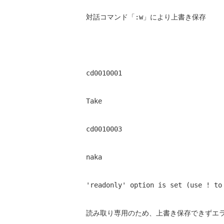
対話コマンド「:w」により上書き保存
cd0010001 
Take 
cd0010003 
naka 
'readonly' option is set (use ! to
読み取り専用のため、上書き保存できずエ