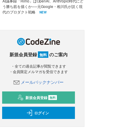
AI議事録「Rimo」はOpenAI、Anthropic時代にど
う勝ち筋を描くか──元Google・相川氏が説く現
代のプロダクト戦略
NEW
新規会員登録
のご案内
無料
・全ての過去記事が閲覧できます
・会員限定メルマガを受信できます
メールバックナンバー
新規会員登録
無料
ログイン