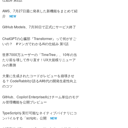
AWS、7月27日週に発表した新機能をまとめて紹
介
NEW
GitHub Models、7月30日で正式にサービス終了
ChatGPTの心臓部『Transformer』って何がすご
いの？ #マンガでわかるAIの仕組み 第1話
世界7000万ユーザーの「TimeTree」、10年の当
たり前を壊して作り直す！UX大規模リニューア
ルの裏側
大量に生成されたコードがレビューを崩壊させ
る？ CodeRabbitが語るAI時代の開発生産性向上
のコツ
GitHub、Copilot Enterprise向けチーム単位のモデ
ル管理機能を公開プレビュー
TypeScriptを実行可能なネイティブバイナリにコ
ンパイルする「scriptc」公開
NEW