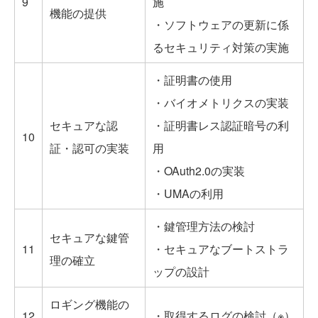
9
施
機能の提供
・ソフトウェアの更新に係
るセキュリティ対策の実施
・証明書の使用
・バイオメトリクスの実装
セキュアな認
・証明書レス認証暗号の利
10
証・認可の実装
用
・OAuth2.0の実装
・UMAの利用
・鍵管理方法の検討
セキュアな鍵管
11
・セキュアなブートストラ
理の確立
ップの設計
ロギング機能の
12
・取得するログの検討（※）