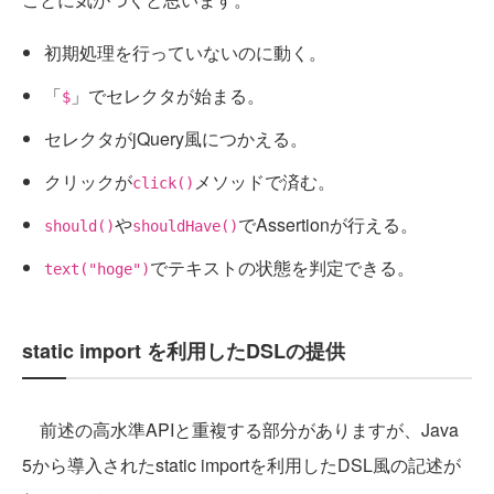
初期処理を行っていないのに動く。
「
」でセレクタが始まる。
$
セレクタがjQuery風につかえる。
クリックが
メソッドで済む。
click()
や
でAssertionが行える。
should()
shouldHave()
でテキストの状態を判定できる。
text("hoge")
static import を利用したDSLの提供
前述の高水準APIと重複する部分がありますが、Java
5から導入されたstatic importを利用したDSL風の記述が