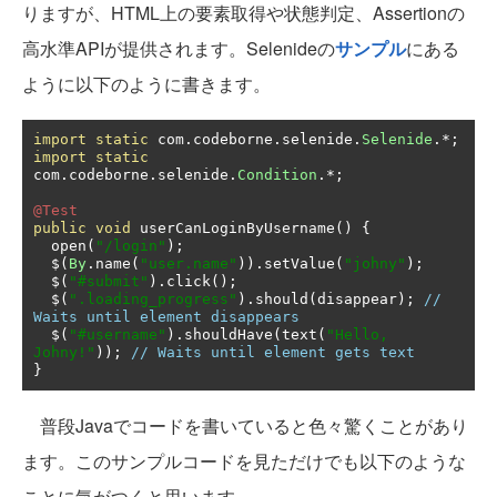
りますが、HTML上の要素取得や状態判定、Assertionの
高水準APIが提供されます。Selenideの
サンプル
にある
ように以下のように書きます。
import
static
 com
.
codeborne
.
selenide
.
Selenide
.*;
import
static
com
.
codeborne
.
selenide
.
Condition
.*;
@Test
public
void
 userCanLoginByUsername
()
{
  open
(
"/login"
);
  $
(
By
.
name
(
"user.name"
)).
setValue
(
"johny"
);
  $
(
"#submit"
).
click
();
  $
(
".loading_progress"
).
should
(
disappear
);
// 
Waits until element disappears
  $
(
"#username"
).
shouldHave
(
text
(
"Hello, 
Johny!"
));
// Waits until element gets text
}
普段Javaでコードを書いていると色々驚くことがあり
ます。このサンプルコードを見ただけでも以下のような
ことに気がつくと思います。