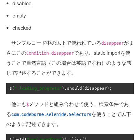
disabled
empty
checked
サンプルコード中の以下で使われている
がま
disappear
さにこの
であり、static importを使
Condition.disappear
うことで自然言語（この場合は英語ですね）のような感
じで記述することができます。
$
(
".loading_progress"
).
should
(
disappear
);
他にも
メソッドと組み合わせて使う、検索条件であ
$
る
を使うことで以下
com.codeborne.selenide.Selectors
のように記述できます。
$
(
byId
(
"employeeTree"
)).
click
()