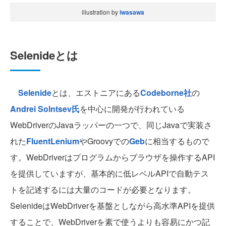
illustration by
iwasawa
Selenideとは
Selenide
とは、エストニアにある
Codeborne社
の
Andrei Solntsev氏
を中心に開発が行われている
WebDriverのJavaラッパーの一つで、同じJavaで実装さ
れた
FluentLenium
やGroovyでの
Geb
に相当するもので
す。WebDriverはプログラムからブラウザを操作するAPI
を提供していますが、基本的に低レベルAPIで自動テス
トを記述するには大量のコードが必要となります。
SelenideはWebDriverを基盤としながら高水準APIを提供
することで、WebDriverを素で使うよりも容易にかつ記