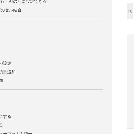
タ行・列の前に設定できる
ダのセル結合
10
の設定
項目追加
加
にする
る
ォーマットを統一