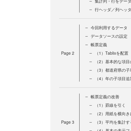
集計列・行をデー
行ヘッダ／列ヘッ
今回利用するデータ
データソースの設定
帳票定義
Page
2
（1）Tablixを配置
（2）基本的な項目
（3）都道府県の子
（4）年の子項目追
帳票定義の改善
（1）罫線を引く
（2）用紙を横向き
Page
3
（3）平均を集計す
（4）基本の表示フ