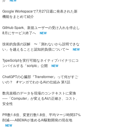
NEW
Google Workspaceで7月27日週に発表された新
機能をまとめて紹介
GitHub Spark、新規ユーザーの受け入れを停止し
8月にサービス終了へ
NEW
技術的負債の誤解 〜「測れないから説明できな
い」を越えることと認知的負債について〜
NEW
TypeScriptを実行可能なネイティブバイナリにコ
ンパイルする「scriptc」公開
NEW
ChatGPTの心臓部『Transformer』って何がすご
いの？ #マンガでわかるAIの仕組み 第1話
数兆規模のデータを現場のコンテキストに変換
──「Computer」が変えるAIの正確さ、コスト、
安全性
PR数1.6倍、変更行数1.8倍、平均マージ時間37%
削減──ABEMAが進めるAI駆動開発の現在地
NEW