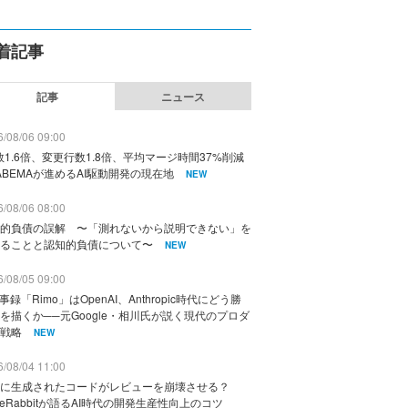
着記事
記事
ニュース
/08/06 09:00
数1.6倍、変更行数1.8倍、平均マージ時間37%削減
ABEMAが進めるAI駆動開発の現在地
NEW
/08/06 08:00
的負債の誤解 〜「測れないから説明できない」を
ることと認知的負債について〜
NEW
/08/05 09:00
議事録「Rimo」はOpenAI、Anthropic時代にどう勝
を描くか──元Google・相川氏が説く現代のプロダ
戦略
NEW
/08/04 11:00
に生成されたコードがレビューを崩壊させる？
deRabbitが語るAI時代の開発生産性向上のコツ