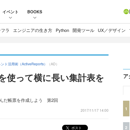
イベント
BOOKS
ンフラ
エンジニアの生き方
Python
開発ツール
UX／デザイン
用術（ActiveReports）
（AD）
ールを使って横に長い集計表を
ア
一歩進んだ帳票を作成しよう 第2回
1
2017/11/17 14:00
2
ポスト