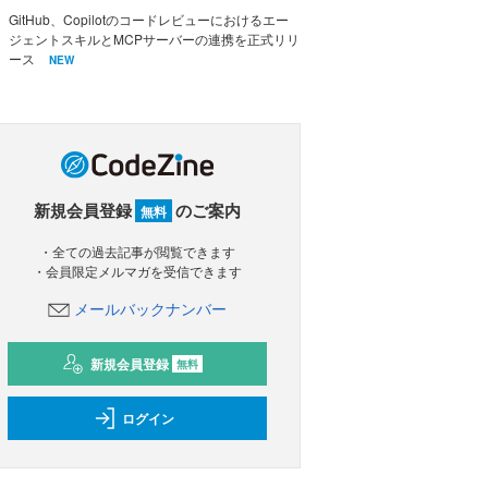
GitHub、Copilotのコードレビューにおけるエー
ジェントスキルとMCPサーバーの連携を正式リリ
ース
NEW
新規会員登録
のご案内
無料
・全ての過去記事が閲覧できます
・会員限定メルマガを受信できます
メールバックナンバー
新規会員登録
無料
ログイン