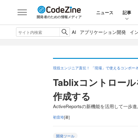
ニュース
記事
開発者のための情報メディア
AI
アプリケーション開発
イ
現役エンジニア直伝！ 「現場」で使えるコンポーネント活
Tablixコントロ
作成する
ActiveReportsの新機能を活用して
初音玲
[著]
開発ツール