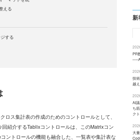
整える
新
ンジする
2026
PR
──
2026
技術
越え
は
2026
AI
ち筋
クト
9.0Jまでは、クロス集計表の作成のためのコントロールとして、
2026
回紹介するTablixコントロールは、このMatrixコン
大量
leコントロールの機能も融合した、一覧表や集計表な
Co