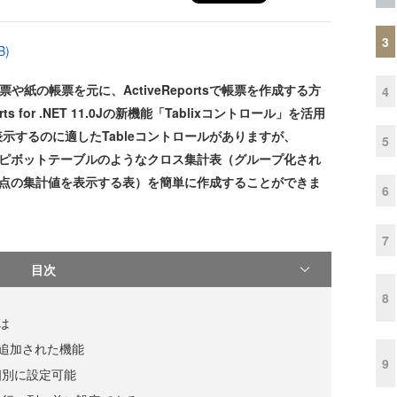
3
B)
や紙の帳票を元に、ActiveReportsで帳票を作成する方
4
 for .NET 11.0Jの新機能「Tablixコントロール」を活用
一覧表示するのに適したTableコントロールがありますが、
5
elのピボットテーブルのようなクロス集計表（グループ化され
た点の集計値を表示する表）を簡単に作成することができま
6
7
目次
8
とは
ルで追加された機能
9
個別に設定可能