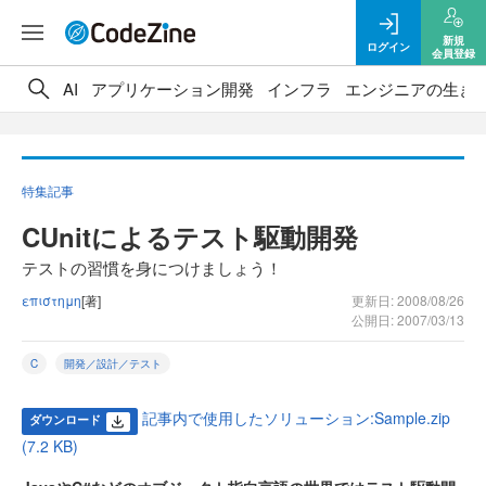
新規
ログイン
会員登録
AI
アプリケーション開発
インフラ
エンジニアの生き
特集記事
CUnitによるテスト駆動開発
テストの習慣を身につけましょう！
επιστημη
[著]
更新日: 2008/08/26
公開日: 2007/03/13
C
開発／設計／テスト
記事内で使用したソリューション:Sample.zip
ダウンロード
(7.2 KB)