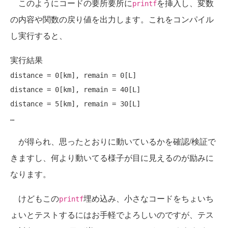
このようにコードの要所要所に
を挿入し、変数
printf
の内容や関数の戻り値を出力します。これをコンパイル
し実行すると、
実行結果
distance = 0[km], remain = 0[L]

distance = 0[km], remain = 40[L]

distance = 5[km], remain = 30[L]

が得られ、思ったとおりに動いているかを確認/検証で
きますし、何より動いてる様子が目に見えるのが励みに
なります。
けどもこの
埋め込み、小さなコードをちょいち
printf
ょいとテストするにはお手軽でよろしいのですが、テス