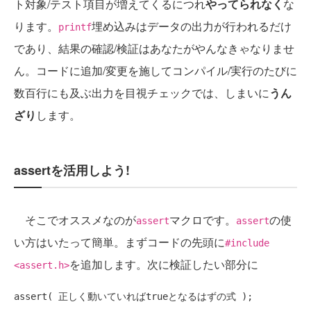
ト対象/テスト項目が増えてくるにつれ
やってられなく
な
ります。
埋め込みはデータの出力が行われるだけ
printf
であり、結果の確認/検証はあなたがやんなきゃなりませ
ん。コードに追加/変更を施してコンパイル/実行のたびに
数百行にも及ぶ出力を目視チェックでは、しまいに
うん
ざり
します。
assertを活用しよう!
そこでオススメなのが
マクロです。
の使
assert
assert
い方はいたって簡単。まずコードの先頭に
#include
を追加します。次に検証したい部分に
<assert.h>