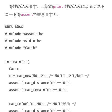
を埋め込みます。上記の
埋め込みによるテスト
printf
コードを
で書き直すと、
assert
simulate.c
#include
#include
#include
"Car.h"
int
 main() {

  Car c;

  c = car_new(50, 2); 
/* 50[L], 2[L/km] */
  assert( car_distance(c) == 0 );

  assert( car_remain(c) == 0 );

  car_refuel(c, 40); 
/* 40[L]給油 */
  assert( car_distance(c) == 0 );
