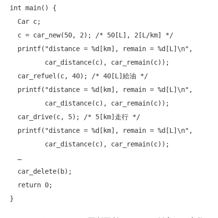
int
 main() {

  Car c;

  c = car_new(50, 2); 
/* 50[L], 2[L/km] */
  printf(
"distance = %d[km], remain = %d[L]\n"
,

         car_distance(c), car_remain(c));

  car_refuel(c, 40); 
/* 40[L]給油 */
  printf(
"distance = %d[km], remain = %d[L]\n"
,

         car_distance(c), car_remain(c));

  car_drive(c, 5); 
/* 5[km]走行 */
  printf(
"distance = %d[km], remain = %d[L]\n"
,

         car_distance(c), car_remain(c));

  …

  car_delete(b);

return
 0;
