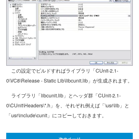
この設定でビルドすればライブラリ「CUnit-2.1-
0\VC8\Release - Static Lib\libcunit.lib」が生成されます。
ライブラリ「libcunit.lib」とヘッダ群「CUnit-2.1-
0\CUnit\Headers\*.h」を、それぞれ例えば「\usr\lib」と
「usr\include\cunit」にコピーしておきます。