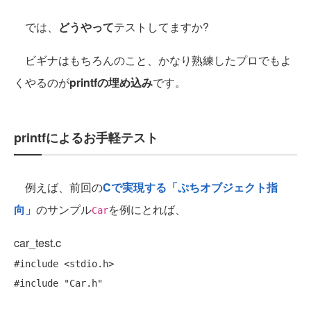
では、
どうやって
テストしてますか?
ビギナはもちろんのこと、かなり熟練したプロでもよ
くやるのが
printfの埋め込み
です。
printfによるお手軽テスト
例えば、前回の
Cで実現する「ぷちオブジェクト指
向」
のサンプル
を例にとれば、
Car
car_test.c
#include
#include
"Car.h"