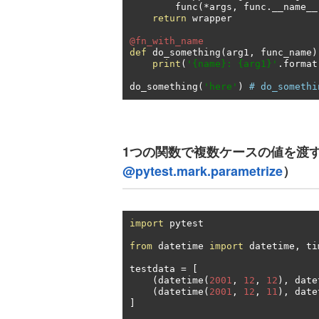
        func
(*
args
,
 func
.
__name__
return
 wrapper

@fn_with_name
def
 do_something
(
arg1
,
 func_name
)
print
(
'{name}: {arg1}'
.
format
do_something
(
'here'
)
# do_somethi
1つの関数で複数ケースの値を渡すDec
@pytest.mark.parametrize
）
import
 pytest

from
 datetime 
import
 datetime
,
 ti
testdata 
=
[
(
datetime
(
2001
,
12
,
12
),
 date
(
datetime
(
2001
,
12
,
11
),
 date
]