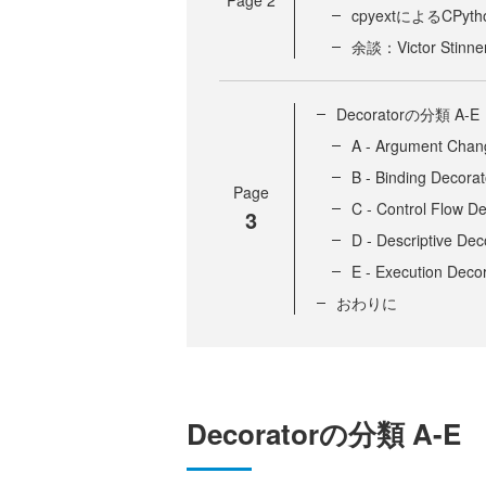
cpyextによるCPy
余談：Victor Sti
Decoratorの分類 A-E
A - Argument Chan
B - Binding Decorat
Page
C - Control Flow D
3
D - Descriptive Dec
E - Execution Deco
おわりに
Decoratorの分類 A-E