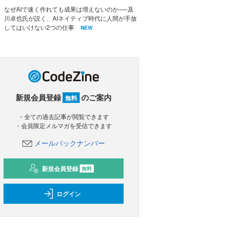
なぜAIで速く作れても成果は増えないのか──及
川卓也氏が説く、AIネイティブ時代に人間が手放
してはいけない2つの仕事
NEW
新規会員登録
のご案内
無料
・全ての過去記事が閲覧できます
・会員限定メルマガを受信できます
メールバックナンバー
新規会員登録
無料
ログイン