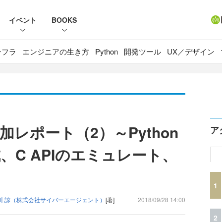
イベント
BOOKS
ンフラ
エンジニアの生き方
Python
開発ツール
UX／デザイン
18参加レポート（2）～Python
ア
C APIのエミュレート、
1
川 諒（株式会社サイバーエージェント）
[著]
2018/09/28 14:00
2