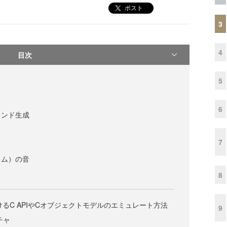
ポスト
3
4
目次
5
6
ウンド生成
7
る
ラム）の音
8
におけるC APIやCオブジェクトモデルのエミュレート方法
9
チャ