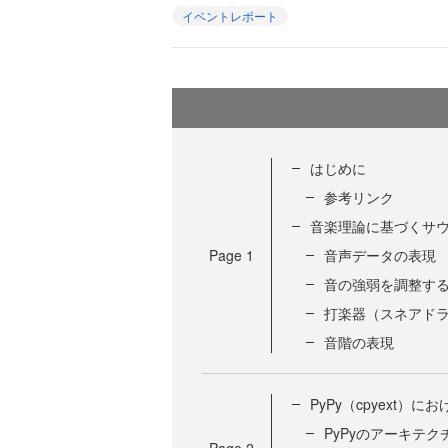
イベントレポート
はじめに
参考リンク
音楽理論に基づくサ
Page
1
音声データの表現
音の強弱を調整す
打楽器（スネアド
音階の表現
PyPy（cpyext）
PyPyのアーキテク
Page
2