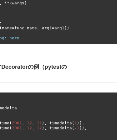
,
**
kwargs
)
:
(
name
=
func_name
,
 arg1
=
arg1
))
ng: here
oratorの例（pytestの
medelta

time
(
2001
,
12
,
11
),
 timedelta
(
1
)),
time
(
2001
,
12
,
12
),
 timedelta
(-
1
)),