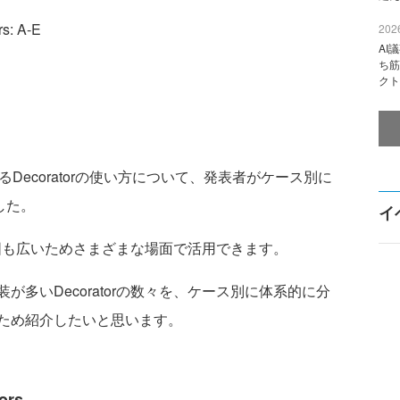
s: A-E
2026
AI
ち筋
クト
Decoratorの使い方について、発表者がケース別に
した。
イ
用範囲も広いためさまざまな場面で活用できます。
多いDecoratorの数々を、ケース別に体系的に分
ため紹介したいと思います。
ors