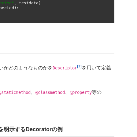
ected"
,
 testdata
)
pected
):
[7]
いがどのようなものかを
を用いて定義
Descriptor
、
、
等の
@staticmethod
@classmethod
@property
示するDecoratorの例