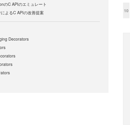
thonのC APIのエミュレート
10
nnerによるC APIの改善提案
ging Decorators
ors
ecorators
orators
rators