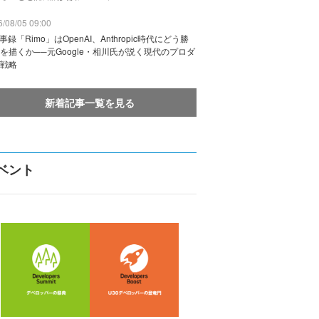
/08/05 09:00
議事録「Rimo」はOpenAI、Anthropic時代にどう勝
を描くか──元Google・相川氏が説く現代のプロダ
戦略
新着記事一覧を見る
ベント