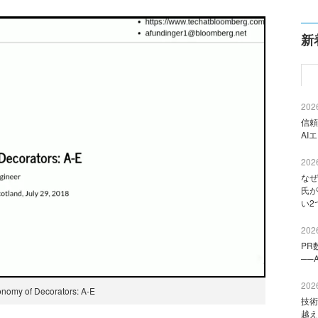
新
2026
信頼
AI
2026
なぜ
氏が
い2
2026
PR
──
2026
nomy of Decorators: A-E
技術
越え