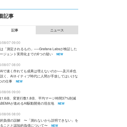
着記事
記事
ニュース
/08/07 09:00
は「測定されるもの」──Grafana Labsが検証した
エージェント実用化までの6つの疑い
NEW
/08/07 08:00
AIで速く作れても成果は増えないのか──及川卓也
説く、AIネイティブ時代に人間が手放してはいけな
つの仕事
NEW
/08/06 09:00
数1.6倍、変更行数1.8倍、平均マージ時間37%削減
ABEMAが進めるAI駆動開発の現在地
NEW
/08/06 08:00
的負債の誤解 〜「測れないから説明できない」を
ることと認知的負債について〜
NEW