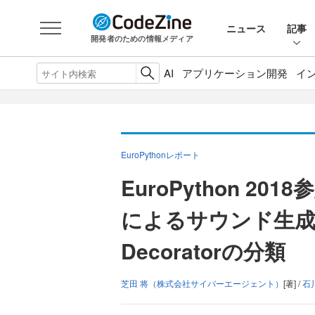
ニュース
記事
開発者のための情報メディア
AI
アプリケーション開発
イ
EuroPythonレポート
EuroPython 20
によるサウンド生成、
Decoratorの分類
芝田 将（株式会社サイバーエージェント）
[著] /
石