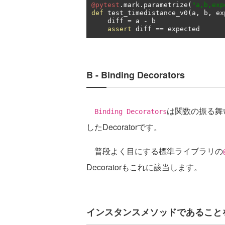
@pytest
.
mark
.
parametrize
(
"a,b,exp
def
 test_timedistance_v0
(
a
,
 b
,
 ex
    diff 
=
 a 
-
 b

assert
 diff 
==
 expected
B - Binding Decorators
は関数の振る舞
Binding Decorators
したDecoratorです。
普段よく目にする標準ライブラリの
Decoratorもこれに該当します。
インスタンスメソッドであることを明