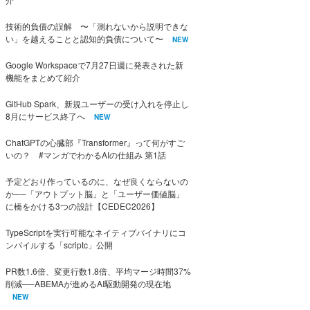
技術的負債の誤解 〜「測れないから説明できな
い」を越えることと認知的負債について〜
NEW
Google Workspaceで7月27日週に発表された新
機能をまとめて紹介
GitHub Spark、新規ユーザーの受け入れを停止し
8月にサービス終了へ
NEW
ChatGPTの心臓部『Transformer』って何がすご
いの？ #マンガでわかるAIの仕組み 第1話
予定どおり作っているのに、なぜ良くならないの
か──「アウトプット脳」と「ユーザー価値脳」
に橋をかける3つの設計【CEDEC2026】
TypeScriptを実行可能なネイティブバイナリにコ
ンパイルする「scriptc」公開
PR数1.6倍、変更行数1.8倍、平均マージ時間37%
削減──ABEMAが進めるAI駆動開発の現在地
NEW