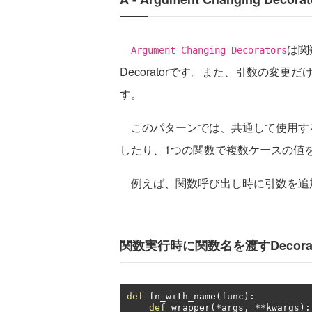
は関
Argument Changing Decorators
Decoratorです。また、引数の変
す。
このパターンでは、共通して使用する値
したり、1つの関数で複数ケースの値
例えば、関数呼び出し時に引数を追加す
関数実行時に関数名を渡すDecora
def
 fn_with_name
(
func
):
def
 wrapper
(*
args
,
**
kwargs
):