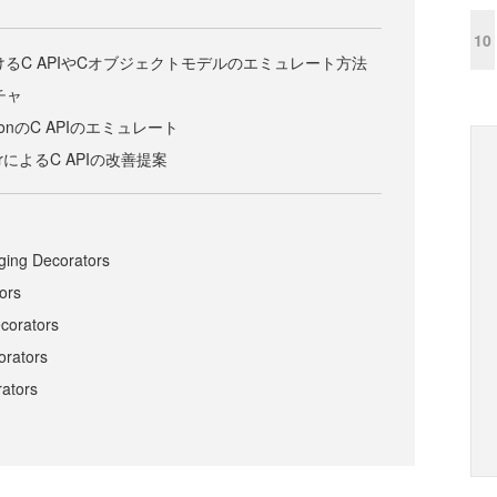
10
におけるC APIやCオブジェクトモデルのエミュレート方法
チャ
thonのC APIのエミュレート
nnerによるC APIの改善提案
ging Decorators
ors
ecorators
orators
rators