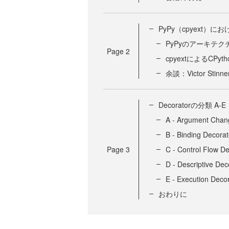
PyPy（cpyext）
PyPyのアーキテク
Page
2
cpyextによるCPy
余談：Victor Sti
Decoratorの分類 A-E
A - Argument Chan
B - Binding Decorat
Page
3
C - Control Flow D
D - Descriptive Dec
E - Execution Deco
おわりに