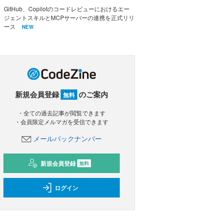
GitHub、Copilotのコードレビューにおけるエー
ジェントスキルとMCPサーバーの連携を正式リリ
ース
NEW
新規会員登録
のご案内
無料
・全ての過去記事が閲覧できます
・会員限定メルマガを受信できます
メールバックナンバー
新規会員登録
無料
ログイン