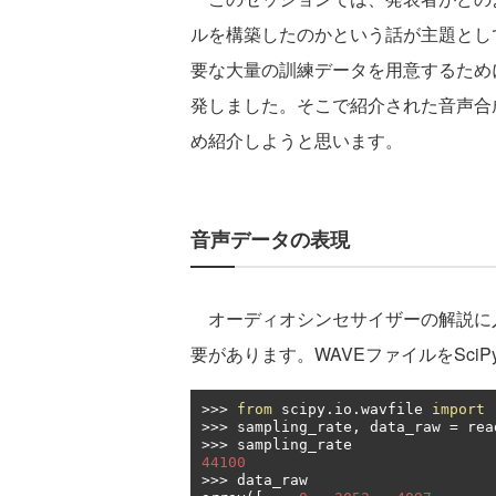
ルを構築したのかという話が主題とし
要な大量の訓練データを用意するために
発しました。そこで紹介された音声合
め紹介しようと思います。
音声データの表現
オーディオシンセサイザーの解説に
要があります。WAVEファイルをSci
>>>
from
 scipy
.
io
.
wavfile 
import
>>>
 sampling_rate
,
 data_raw 
=
 rea
>>>
44100
>>>
 data_raw
