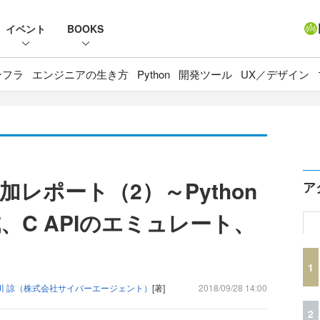
イベント
BOOKS
ンフラ
エンジニアの生き方
Python
開発ツール
UX／デザイン
18参加レポート（2）～Python
ア
C APIのエミュレート、
1
川 諒（株式会社サイバーエージェント）
[著]
2018/09/28 14:00
2