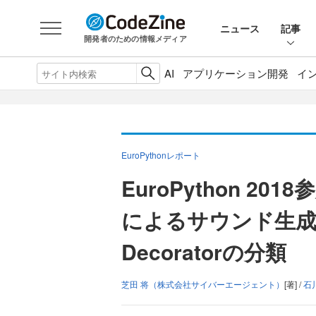
ニュース
記事
開発者のための情報メディア
AI
アプリケーション開発
イ
EuroPythonレポート
EuroPython 20
によるサウンド生成、
Decoratorの分類
芝田 将（株式会社サイバーエージェント）
[著] /
石