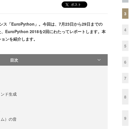
ポスト
3
「EuroPython」。今回は、7月23日から29日までの
4
uroPython 2018を2回にわたってレポートします。本
ションを紹介します。
5
目次
6
7
ウンド生成
8
る
9
ラム）の音