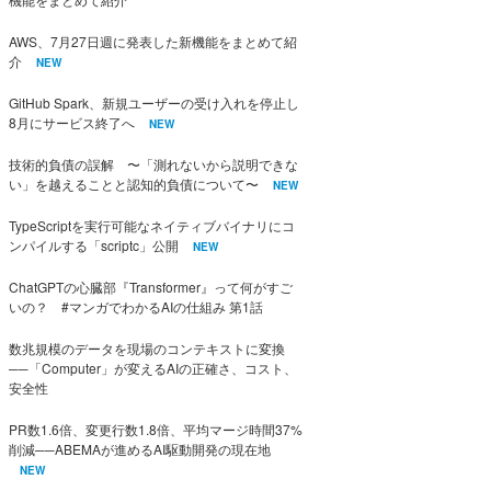
AWS、7月27日週に発表した新機能をまとめて紹
介
NEW
GitHub Spark、新規ユーザーの受け入れを停止し
8月にサービス終了へ
NEW
技術的負債の誤解 〜「測れないから説明できな
い」を越えることと認知的負債について〜
NEW
TypeScriptを実行可能なネイティブバイナリにコ
ンパイルする「scriptc」公開
NEW
ChatGPTの心臓部『Transformer』って何がすご
いの？ #マンガでわかるAIの仕組み 第1話
数兆規模のデータを現場のコンテキストに変換
──「Computer」が変えるAIの正確さ、コスト、
安全性
PR数1.6倍、変更行数1.8倍、平均マージ時間37%
削減──ABEMAが進めるAI駆動開発の現在地
NEW