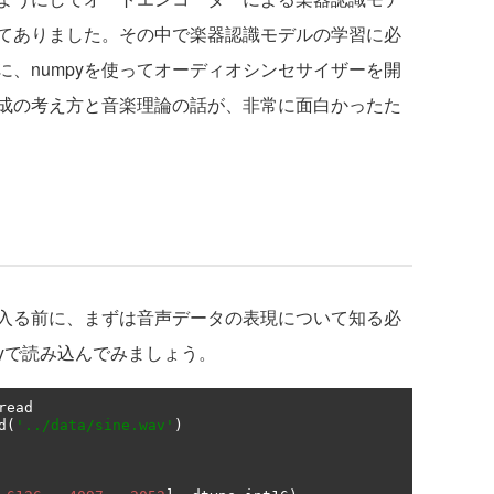
てありました。その中で楽器認識モデルの学習に必
、numpyを使ってオーディオシンセサイザーを開
成の考え方と音楽理論の話が、非常に面白かったた
入る前に、まずは音声データの表現について知る必
Pyで読み込んでみましょう。
d
(
'../data/sine.wav'
)