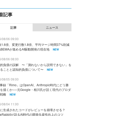
着記事
記事
ニュース
/08/06 09:00
数1.6倍、変更行数1.8倍、平均マージ時間37%削減
ABEMAが進めるAI駆動開発の現在地
NEW
/08/06 08:00
的負債の誤解 〜「測れないから説明できない」を
ることと認知的負債について〜
NEW
/08/05 09:00
議事録「Rimo」はOpenAI、Anthropic時代にどう勝
を描くか──元Google・相川氏が説く現代のプロダ
戦略
NEW
/08/04 11:00
に生成されたコードがレビューを崩壊させる？
deRabbitが語るAI時代の開発生産性向上のコツ