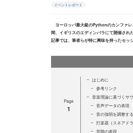
イベントレポート
ヨーロッパ最大級のPythonのカンファレンス
間、イギリスのエディンバラにて開催された、E
記事では、筆者らが特に興味を持ったセッ
はじめに
参考リンク
音楽理論に基づくサ
Page
音声データの表現
1
音の強弱を調整す
打楽器（スネアド
音階の表現