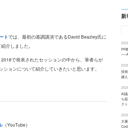
新
ポート
では、最初の基調講演であるDavid Beazley氏に
2026
いて紹介しました。
PR
──
on 2018で発表されたセッションの中から、筆者らが
2026
ッションについて紹介していきたいと思います。
技術
越え
2026
AI
ち筋
クト
2026
大量
ル
（YouTube）
Co