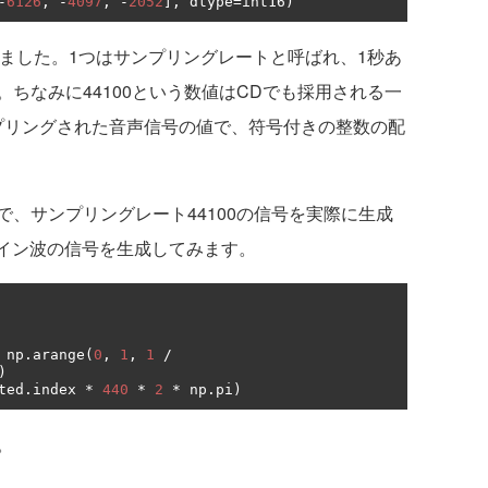
-
6126
,
-
4097
,
-
2052
],
 dtype
=
int16
)
りました。1つはサンプリングレートと呼ばれ、1秒あ
ちなみに44100という数値はCDでも採用される一
プリングされた音声信号の値で、符号付きの整数の配
、サンプリングレート44100の信号を実際に生成
サイン波の信号を生成してみます。
 np
.
arange
(
0
,
1
,
1
/
)
ted
.
index 
*
440
*
2
*
 np
.
pi
)
。