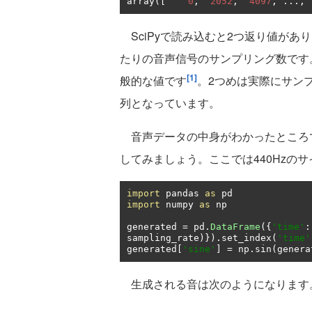
array
([
0
,
2052
,
4097
,
...,
SciPyで読み込むと2つ返り値があ
たりの音声信号のサンプリング数です。
[1]
般的な値です
。2つめは実際にサン
列となっています。
音声データの中身がわかったところで
してみましょう。ここでは440Hzの
import
 pandas 
as
import
 numpy 
as
 np

generated 
=
 pd
.
DataFrame
({
'time'
:
sampling_rate
)}).
set_index
(
'time'
generated
[
'sine'
]
=
 np
.
sin
(
genera
生成される音は次のようになります