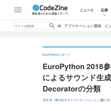
ニュース
記事
開発者のための情報メディア
AI
アプリケーション開発
イ
EuroPythonレポート
EuroPython 20
によるサウンド生成、
Decoratorの分類
芝田 将（株式会社サイバーエージェント）
[著] /
石