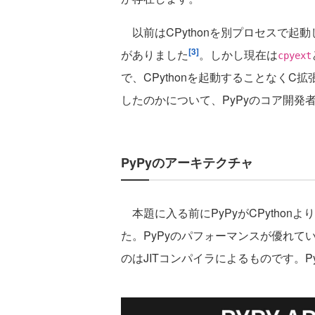
以前はCPythonを別プロセスで起
[3]
がありました
。しかし現在は
cpyext
で、CPythonを起動することなく
したのかについて、PyPyのコア開発
PyPyのアーキテクチャ
本題に入る前にPyPyがCPytho
た。PyPyのパフォーマンスが優れ
のはJITコンパイラによるものです。