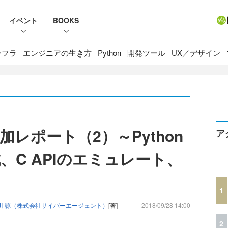
イベント
BOOKS
ンフラ
エンジニアの生き方
Python
開発ツール
UX／デザイン
18参加レポート（2）～Python
ア
C APIのエミュレート、
1
川 諒（株式会社サイバーエージェント）
[著]
2018/09/28 14:00
2