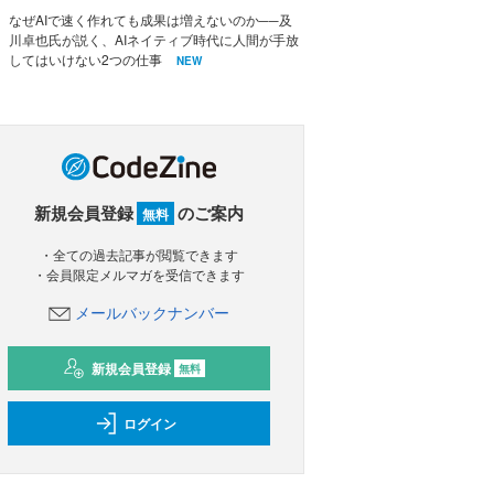
なぜAIで速く作れても成果は増えないのか──及
川卓也氏が説く、AIネイティブ時代に人間が手放
してはいけない2つの仕事
NEW
新規会員登録
のご案内
無料
・全ての過去記事が閲覧できます
・会員限定メルマガを受信できます
メールバックナンバー
新規会員登録
無料
ログイン