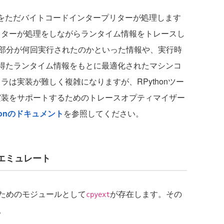
ドをただバイトコードインタープリターが処理します
プリターが処理をしながらランタイム情報をトレースし
部分が何回実行されたのかといった情報や、実行時
得たランタイム情報をもとに最適化されたマシンコ
ラは実装が難しく複雑になりますが、RPythonツー
の実装をサポートするためのトレースオプティマイザー
honのドキュメント
を参照してください。
Iのエミュレート
るためのモジュールとして
が存在します。その
cpyext
。