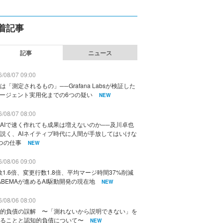
着記事
記事
ニュース
/08/07 09:00
は「測定されるもの」──Grafana Labsが検証した
エージェント実用化までの6つの疑い
NEW
/08/07 08:00
AIで速く作れても成果は増えないのか──及川卓也
説く、AIネイティブ時代に人間が手放してはいけな
つの仕事
NEW
/08/06 09:00
数1.6倍、変更行数1.8倍、平均マージ時間37%削減
ABEMAが進めるAI駆動開発の現在地
NEW
/08/06 08:00
的負債の誤解 〜「測れないから説明できない」を
ることと認知的負債について〜
NEW