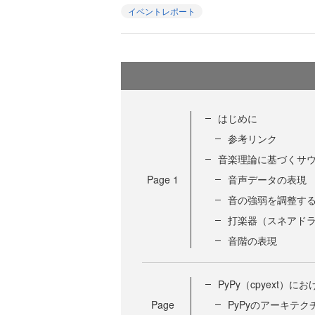
イベントレポート
はじめに
参考リンク
音楽理論に基づくサ
Page
1
音声データの表現
音の強弱を調整す
打楽器（スネアド
音階の表現
PyPy（cpyext）
Page
PyPyのアーキテク