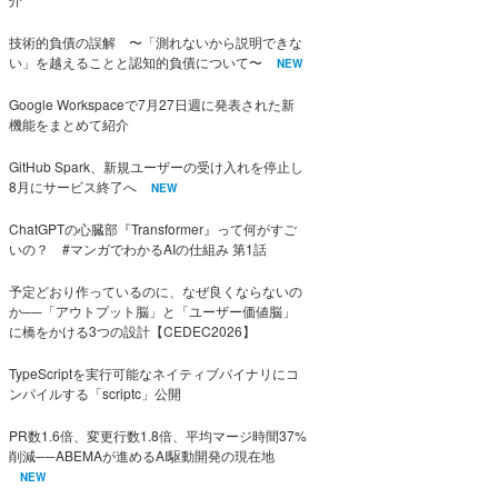
技術的負債の誤解 〜「測れないから説明できな
い」を越えることと認知的負債について〜
NEW
Google Workspaceで7月27日週に発表された新
機能をまとめて紹介
GitHub Spark、新規ユーザーの受け入れを停止し
8月にサービス終了へ
NEW
ChatGPTの心臓部『Transformer』って何がすご
いの？ #マンガでわかるAIの仕組み 第1話
予定どおり作っているのに、なぜ良くならないの
か──「アウトプット脳」と「ユーザー価値脳」
に橋をかける3つの設計【CEDEC2026】
TypeScriptを実行可能なネイティブバイナリにコ
ンパイルする「scriptc」公開
PR数1.6倍、変更行数1.8倍、平均マージ時間37%
削減──ABEMAが進めるAI駆動開発の現在地
NEW