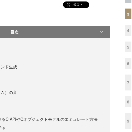
ポスト
3
4
目次
5
6
ウンド生成
7
る
ラム）の音
8
におけるC APIやCオブジェクトモデルのエミュレート方法
9
チャ