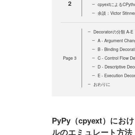
2
cpyextによるCPy
余談：Victor Sti
Decoratorの分類 A-E
A - Argument Chan
B - Binding Decorat
Page
3
C - Control Flow D
D - Descriptive Dec
E - Execution Deco
おわりに
PyPy（cpyext）に
ルのエミュレート方法