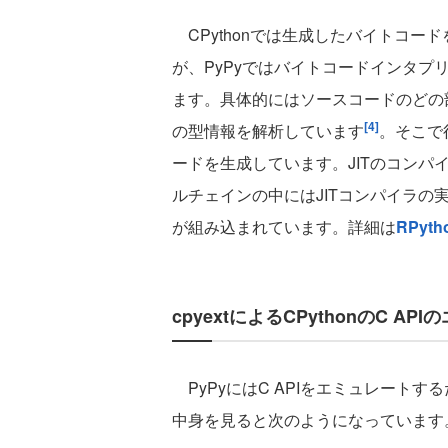
CPythonでは生成したバイトコー
が、PyPyではバイトコードインタ
ます。具体的にはソースコードのどの
[4]
の型情報を解析しています
。そこで
ードを生成しています。JITのコンパイ
ルチェインの中にはJITコンパイラ
が組み込まれています。詳細は
RPyt
cpyextによるCPythonのC AP
PyPyにはC APIをエミュレートす
中身を見ると次のようになっています