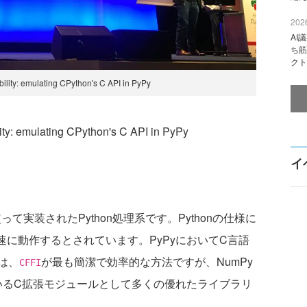
2026
AI
ち筋
クト
ility: emulating CPython's C API in PyPy
: emulating CPython's C API in PyPy
イ
って実装されたPython処理系です。Pythonの仕様に
高速に動作するとされています。PyPyにおいてC言語
は、
が最も簡潔で効率的な方法ですが、NumPy
CFFI
用しているC拡張モジュールとして多くの優れたライブラリ