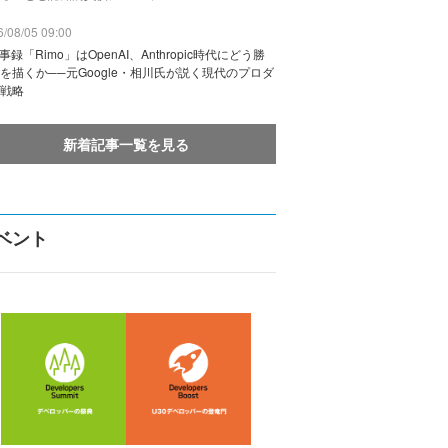
/08/05 09:00
議事録「Rimo」はOpenAI、Anthropic時代にどう勝
を描くか──元Google・相川氏が説く現代のプロダ
戦略
新着記事一覧を見る
ベント