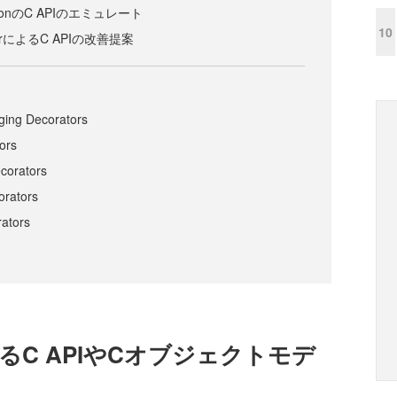
thonのC APIのエミュレート
10
nnerによるC APIの改善提案
ging Decorators
ors
ecorators
orators
rators
おけるC APIやCオブジェクトモデ