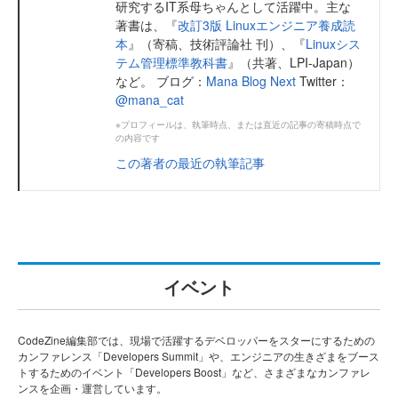
研究するIT系母ちゃんとして活躍中。主な
著書は、『
改訂3版 Linuxエンジニア養成読
本
』（寄稿、技術評論社 刊）、『
Linuxシス
テム管理標準教科書
』（共著、LPI-Japan）
など。 ブログ：
Mana Blog Next
Twitter：
@mana_cat
※プロフィールは、執筆時点、または直近の記事の寄稿時点で
の内容です
この著者の最近の執筆記事
イベント
CodeZine編集部では、現場で活躍するデベロッパーをスターにするための
カンファレンス「Developers Summit」や、エンジニアの生きざまをブース
トするためのイベント「Developers Boost」など、さまざまなカンファレ
ンスを企画・運営しています。