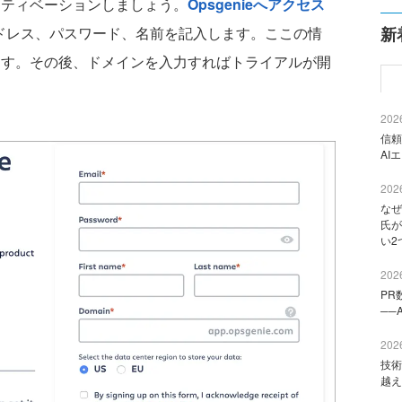
アクティベーションしましょう。
Opsgenieへアクセス
ルアドレス、パスワード、名前を記入します。ここの情
新
なります。その後、ドメインを入力すればトライアルが開
2026
信頼
AI
2026
なぜ
氏が
い2
2026
PR
──
2026
技術
越え