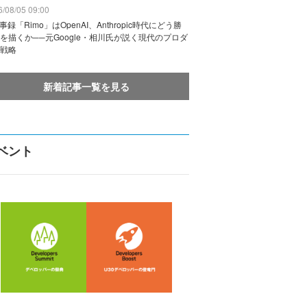
/08/05 09:00
議事録「Rimo」はOpenAI、Anthropic時代にどう勝
を描くか──元Google・相川氏が説く現代のプロダ
戦略
新着記事一覧を見る
ベント