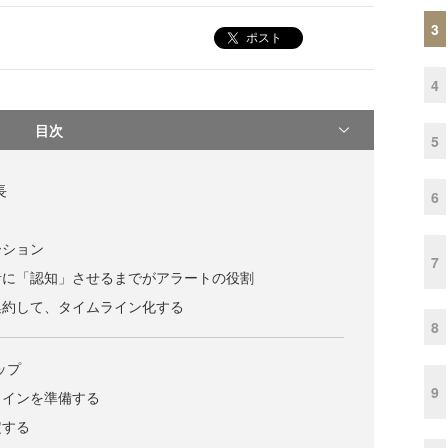
3
ポスト
4
目次
5
長
6
ーション
7
者に「認知」させるまでがアラートの役割
集約して、タイムライン化する
8
ップ
9
メインを準備する
定する