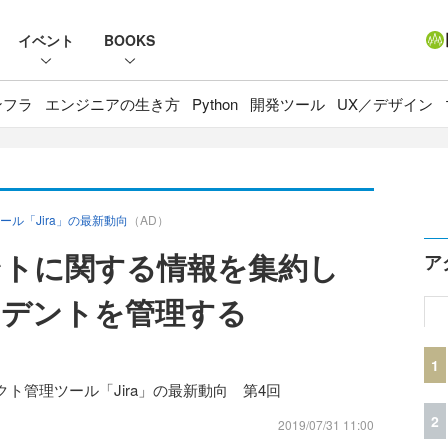
イベント
BOOKS
ンフラ
エンジニアの生き方
Python
開発ツール
UX／デザイン
ル「Jira」の最新動向
（AD）
ントに関する情報を集約し
ア
シデントを管理する
1
ト管理ツール「Jira」の最新動向 第4回
2
2019/07/31 11:00