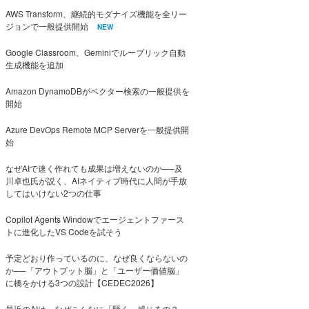
AWS Transform、継続的モダナイズ機能を全リー
ジョンで一般提供開始
NEW
Google Classroom、Geminiでルーブリック自動
生成機能を追加
Amazon DynamoDBがベクター検索の一般提供を
開始
Azure DevOps Remote MCP Serverを一般提供開
始
なぜAIで速く作れても成果は増えないのか──及
川卓也氏が説く、AIネイティブ時代に人間が手放
してはいけない2つの仕事
Copilot Agents Windowでエージェントファース
トに進化したVS Codeを試そう
予定どおり作っているのに、なぜ良くならないの
か──「アウトプット脳」と「ユーザー価値脳」
に橋をかける3つの設計【CEDEC2026】
最近のAIは、なぜこんなに「賢く」感じるの？