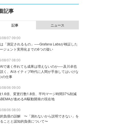
着記事
記事
ニュース
/08/07 09:00
は「測定されるもの」──Grafana Labsが検証した
エージェント実用化までの6つの疑い
/08/07 08:00
AIで速く作れても成果は増えないのか──及川卓也
説く、AIネイティブ時代に人間が手放してはいけな
つの仕事
/08/06 09:00
数1.6倍、変更行数1.8倍、平均マージ時間37%削減
ABEMAが進めるAI駆動開発の現在地
/08/06 08:00
的負債の誤解 〜「測れないから説明できない」を
ることと認知的負債について〜