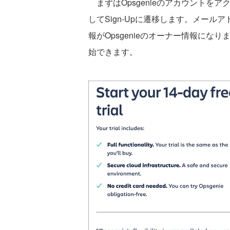
まずはOpsgenieのアカウントを
してSign-Upに遷移します。メー
報がOpsgenieのオーナー情報に
始できます。