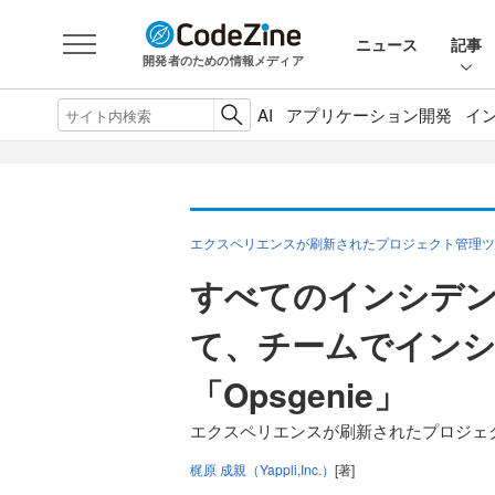
ニュース
記事
開発者のための情報メディア
AI
アプリケーション開発
イ
エクスペリエンスが刷新されたプロジェクト管理ツー
すべてのインシデ
て、チームでイン
「Opsgenie」
エクスペリエンスが刷新されたプロジェク
梶原 成親（Yappli,Inc.）
[著]