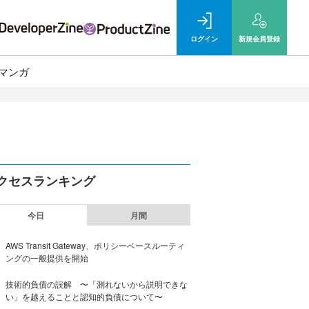
ログイン
新規
会員登録
マンガ
クセスランキング
今日
月間
AWS Transit Gateway、ポリシーベースルーティ
ングの一般提供を開始
技術的負債の誤解 〜「測れないから説明できな
い」を越えることと認知的負債について〜