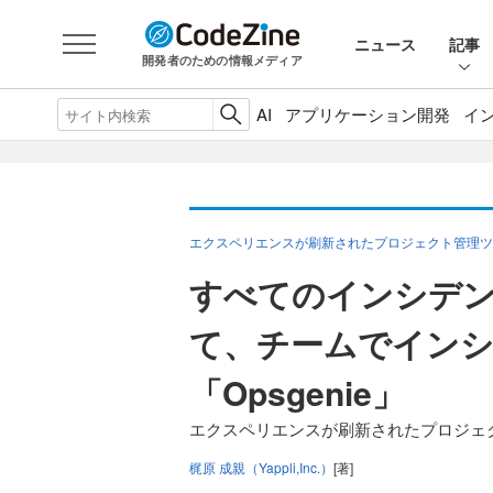
ニュース
記事
開発者のための情報メディア
AI
アプリケーション開発
イ
エクスペリエンスが刷新されたプロジェクト管理ツー
すべてのインシデ
て、チームでイン
「Opsgenie」
エクスペリエンスが刷新されたプロジェク
梶原 成親（Yappli,Inc.）
[著]