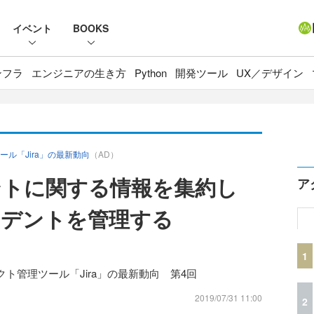
イベント
BOOKS
ンフラ
エンジニアの生き方
Python
開発ツール
UX／デザイン
ル「Jira」の最新動向
（AD）
ントに関する情報を集約し
ア
シデントを管理する
1
ト管理ツール「Jira」の最新動向 第4回
2019/07/31 11:00
2