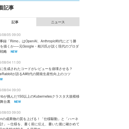
着記事
記事
ニュース
/08/05 09:00
議事録「Rimo」はOpenAI、Anthropic時代にどう勝
を描くか──元Google・相川氏が説く現代のプロダ
戦略
NEW
/08/04 11:00
に生成されたコードがレビューを崩壊させる？
deRabbitが語るAI時代の開発生産性向上のコツ
EW
/08/04 09:00
rbnbが挑んだ150以上のKubernetesクラスタ大規模移
舞台裏
NEW
/08/03 09:00
vinの成果物の質を上げる！「仕様駆動」と「ハーネ
計」～仕様を、書く前に伝え、書いた後に確かめて
回の依頼で80点」を目指す