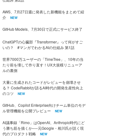
AWS、7月27日週に発表した新機能をまとめて紹
介
NEW
GitHub Models、7月30日で正式にサービス終了
ChatGPTの心臓部『Transformer』って何がすご
いの？ #マンガでわかるAIの仕組み 第1話
世界7000万ユーザーの「TimeTree」、10年の当
たり前を壊して作り直す！UX大規模リニューア
ルの裏側
大量に生成されたコードがレビューを崩壊させ
る？ CodeRabbitが語るAI時代の開発生産性向上
のコツ
NEW
GitHub、Copilot Enterprise向けチーム単位のモデ
ル管理機能を公開プレビュー
NEW
AI議事録「Rimo」はOpenAI、Anthropic時代にど
う勝ち筋を描くか──元Google・相川氏が説く現
代のプロダクト戦略
NEW