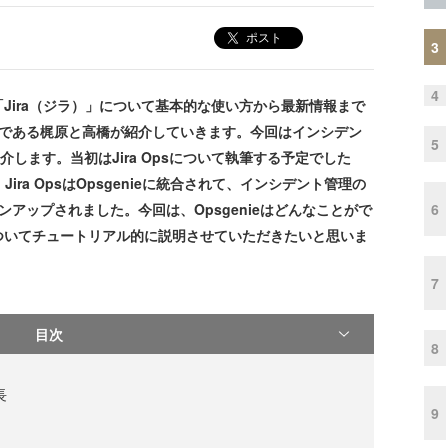
ポスト
3
4
ira（ジラ）」について基本的な使い方から最新情報まで
ーダーである梶原と高橋が紹介していきます。今回はインシデン
5
紹介します。当初はJira Opsについて執筆する予定でした
で、Jira OpsはOpsgenieに統合されて、インシデント管理の
6
インアップされました。今回は、Opsgenieはどんなことがで
ついてチュートリアル的に説明させていただきたいと思いま
7
目次
8
長
9